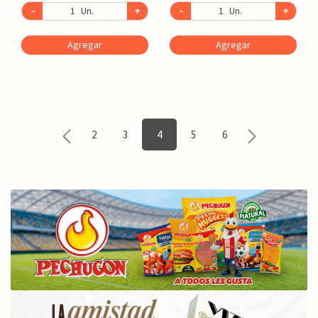
-
Un.
+
-
Un.
+
Agregar
Agregar
2
3
4
5
6