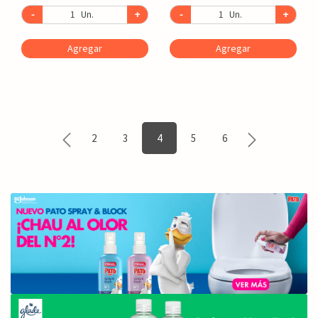
-
Un.
+
-
Un.
+
Agregar
Agregar
2
3
4
5
6