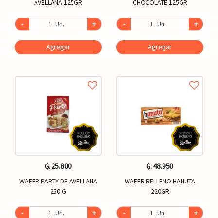
AVELLANA 125GR
CHOCOLATE 125GR
-
Un.
+
-
Un.
+
Agregar
Agregar
₲. 25.800
₲. 48.950
WAFER PARTY DE AVELLANA
WAFER RELLENO HANUTA
250 G
220GR
-
Un.
+
-
Un.
+