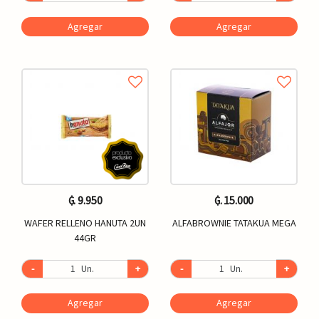
Agregar
Agregar
₲. 9.950
₲. 15.000
WAFER RELLENO HANUTA 2UN
ALFABROWNIE TATAKUA MEGA
44GR
-
Un.
+
-
Un.
+
Agregar
Agregar