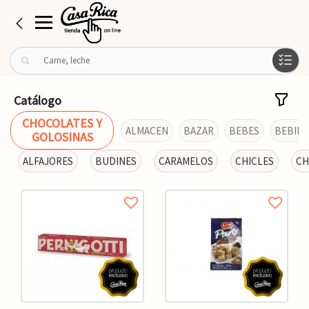
B
u
s
c
Catálogo
a
CHOCOLATES Y
r
ALMACEN
BAZAR
BEBES
BEBIDA
GOLOSINAS
p
o
ALFAJORES
BUDINES
CARAMELOS
CHICLES
CH
r
: