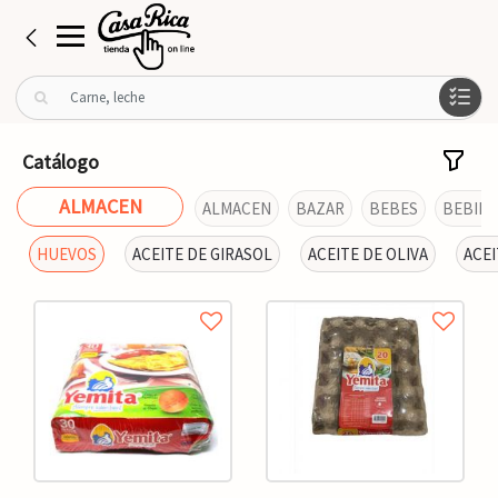
B
u
s
c
Catálogo
a
r
ALMACEN
ALMACEN
BAZAR
BEBES
BEBIDA
p
o
HUEVOS
ACEITE DE GIRASOL
ACEITE DE OLIVA
ACEI
r
: