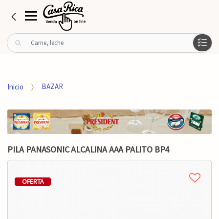
B
u
s
c
a
Inicio
BAZAR
r
p
o
r
:
PILA PANASONIC ALCALINA AAA PALITO BP4
OFERTA