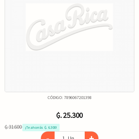
CÓDIGO:
7896067201398
₲. 25.300
₲. 31.600
¡Te ahorrás  ₲. 6.300!
-
+
Un.