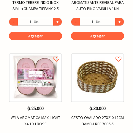
TERMO TERERE INDIO INOX
AROMATIZANTE REVIGAL PARA
SIMIL+GUAMPA TIFFANY 2.5
AUTO PINO VAINILLA 1UN
-
Un.
+
-
Un.
+
Agregar
Agregar
₲. 25.000
₲. 30.000
VELA AROMATICA MAXI LIGHT
CESTO OVALADO 27X21X12CM
X4 10H ROSE
BAMBU REF.7006-5