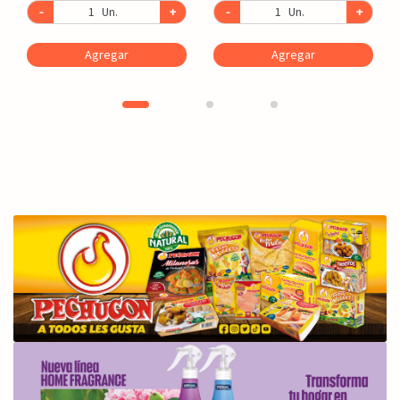
-
Un.
+
-
Un.
+
Agregar
Agregar