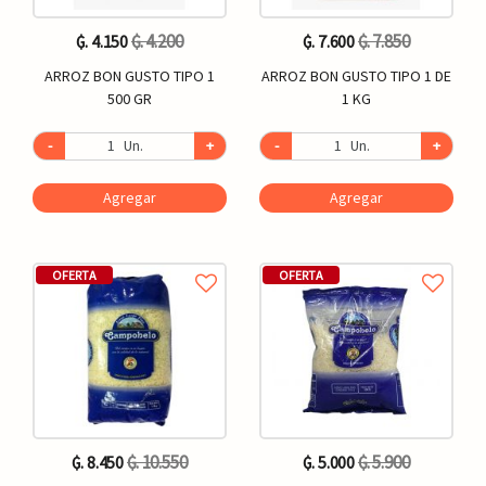
₲. 4.200
₲. 7.850
₲. 4.150
₲. 7.600
ARROZ BON GUSTO TIPO 1
ARROZ BON GUSTO TIPO 1 DE
500 GR
1 KG
-
Un.
+
-
Un.
+
Agregar
Agregar
OFERTA
OFERTA
₲. 10.550
₲. 5.900
₲. 8.450
₲. 5.000