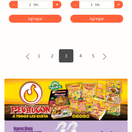
-
Un.
+
-
Un.
+
Agregar
Agregar
1
2
3
4
5