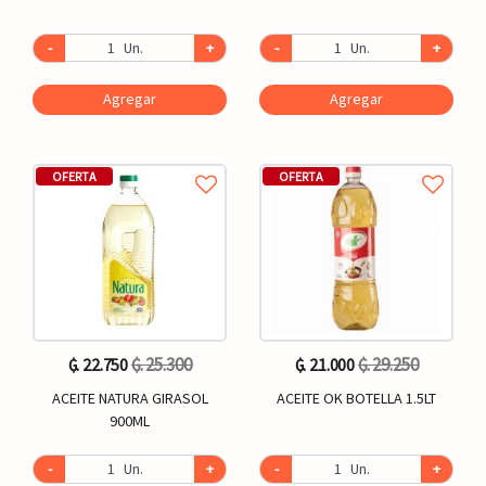
-
Un.
+
-
Un.
+
Agregar
Agregar
OFERTA
OFERTA
₲. 25.300
₲. 29.250
₲. 22.750
₲. 21.000
ACEITE NATURA GIRASOL
ACEITE OK BOTELLA 1.5LT
900ML
-
Un.
+
-
Un.
+