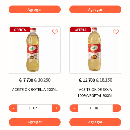
Agregar
Agregar
OFERTA
OFERTA
₲. 10.250
₲. 18.150
₲. 7.700
₲. 13.700
ACEITE OK BOTELLA 500ML
ACEITE OK DE SOJA
100%VEGETAL 900ML
-
Un.
+
-
Un.
+
Agregar
Agregar