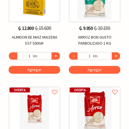
₲. 15.600
₲. 10.150
₲. 12.800
₲. 9.950
ALMIDON DE MAIZ MAIZENA
ARROZ BON GUSTO
EST 500GR
PARBOLIZADO 1 KG
-
Un.
+
-
Un.
+
Agregar
Agregar
OFERTA
OFERTA