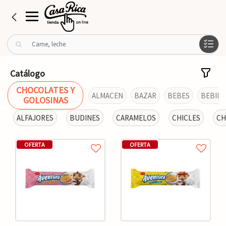
B
u
s
c
Catálogo
a
CHOCOLATES Y
r
ALMACEN
BAZAR
BEBES
BEBIDA
GOLOSINAS
p
o
ALFAJORES
BUDINES
CARAMELOS
CHICLES
CH
r
:
OFERTA
OFERTA