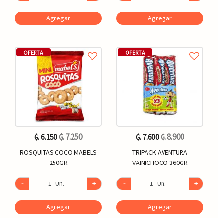
Agregar
Agregar
OFERTA
OFERTA
₲. 7.250
₲. 8.900
₲. 6.150
₲. 7.600
ROSQUITAS COCO MABELS
TRIPACK AVENTURA
250GR
VAINICHOCO 360GR
-
Un.
+
-
Un.
+
Agregar
Agregar