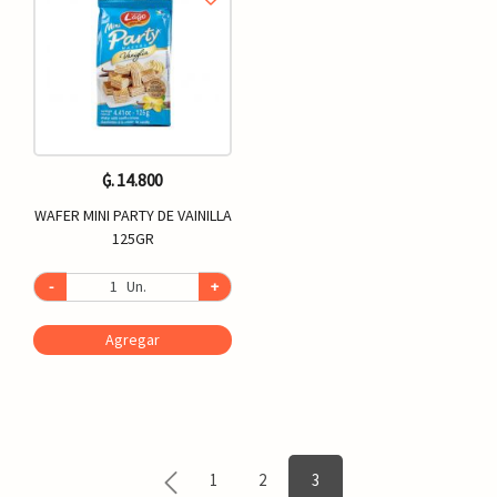
₲. 14.800
WAFER MINI PARTY DE VAINILLA
125GR
-
Un.
+
Agregar
1
2
3