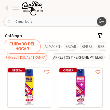
B
u
s
c
Catálogo
a
CUIDADO DEL
r
ALMACEN
BAZAR
BEBES
BEBIDA
HOGAR
p
o
INSECTICIDAS/ TRAMPA
APRESTOS Y PERFUME P/TELAS
r
:
OFERTA
OFERTA