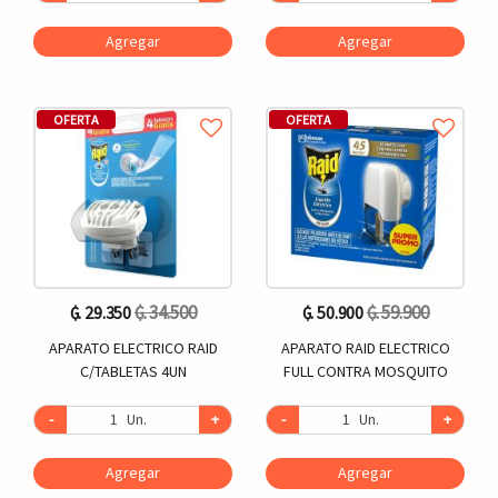
Agregar
Agregar
OFERTA
OFERTA
₲. 34.500
₲. 59.900
₲. 29.350
₲. 50.900
APARATO ELECTRICO RAID
APARATO RAID ELECTRICO
C/TABLETAS 4UN
FULL CONTRA MOSQUITO
-
Un.
+
-
Un.
+
Agregar
Agregar