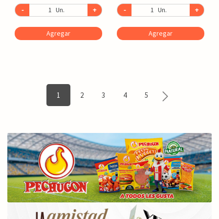
-
Un.
+
-
Un.
+
Agregar
Agregar
1
2
3
4
5