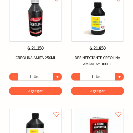
₲. 21.150
₲. 21.850
CREOLINA AMITA 250ML
DESINFECTANTE CREOLINA
AMANCAY 300CC
-
Un.
+
-
Un.
+
Agregar
Agregar