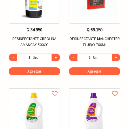
₲. 34.950
₲. 69.150
DESINFECTANTE CREOLINA
DESINFECTANTE MANCHESTER
AMANCAY 500CC
FLUIDO 700ML
-
Un.
+
-
Un.
+
Agregar
Agregar