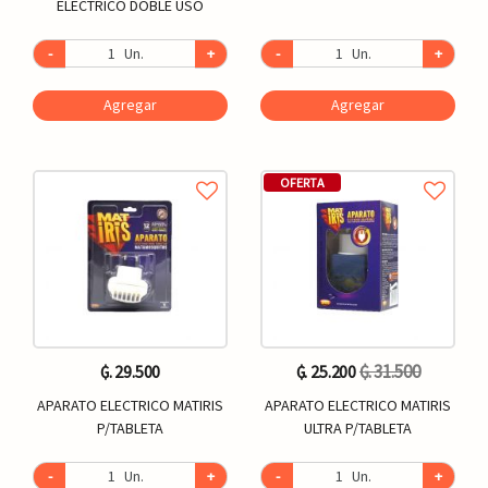
ELECTRICO DOBLE USO
-
Un.
+
-
Un.
+
Agregar
Agregar
OFERTA
₲. 31.500
₲. 29.500
₲. 25.200
APARATO ELECTRICO MATIRIS
APARATO ELECTRICO MATIRIS
P/TABLETA
ULTRA P/TABLETA
-
Un.
+
-
Un.
+