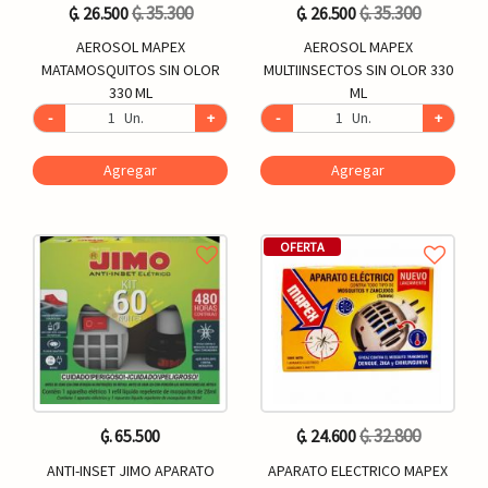
₲. 35.300
₲. 35.300
₲. 26.500
₲. 26.500
AEROSOL MAPEX
AEROSOL MAPEX
MATAMOSQUITOS SIN OLOR
MULTIINSECTOS SIN OLOR 330
330 ML
ML
-
Un.
+
-
Un.
+
Agregar
Agregar
OFERTA
₲. 32.800
₲. 65.500
₲. 24.600
ANTI-INSET JIMO APARATO
APARATO ELECTRICO MAPEX