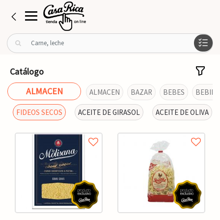
B
u
s
c
Catálogo
a
r
ALMACEN
ALMACEN
BAZAR
BEBES
BEBIDA
p
o
FIDEOS SECOS
ACEITE DE GIRASOL
ACEITE DE OLIVA
r
: