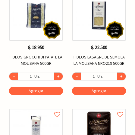
₲. 18.950
₲. 22.500
FIDEOS GNOCCHI DI PATATE LA
FIDEOS LASAGNE DE SEMOLA
MOLISANA 500GR
LA MOLISANA NRO219 500GR
-
Un.
+
-
Un.
+
Agregar
Agregar