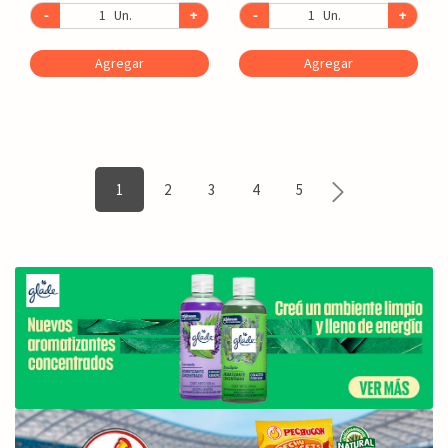
-
Un.
+
-
Un.
+
Agregar
Agregar
1
2
3
4
5