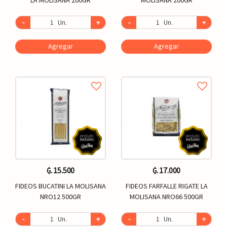
-
Un.
+
-
Un.
+
Agregar
Agregar
₲. 15.500
₲. 17.000
FIDEOS BUCATINI LA MOLISANA
FIDEOS FARFALLE RIGATE LA
NRO12 500GR
MOLISANA NRO66 500GR
-
Un.
+
-
Un.
+