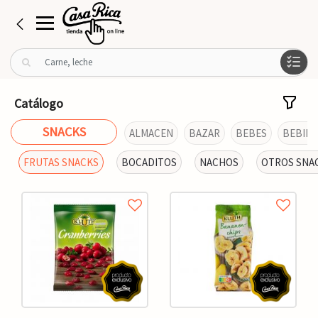
B
u
s
c
Catálogo
a
r
SNACKS
ALMACEN
BAZAR
BEBES
BEBIDA
p
o
FRUTAS SNACKS
BOCADITOS
NACHOS
OTROS SNA
r
: