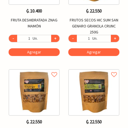
₲. 10.400
₲. 22.550
FRUTA DESHIDRATADA ZNAG
FRUTOS SECOS HIC SUM SAN
MAMÓN
GENARO GRANOLA CRUNC
250G
-
Un.
+
-
Un.
+
Agregar
Agregar
₲. 22.550
₲. 22.550