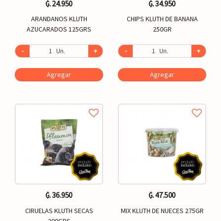
₲. 24.950
₲. 34.950
ARANDANOS KLUTH
CHIPS KLUTH DE BANANA
AZUCARADOS 125GRS
250GR
-
Un.
+
-
Un.
+
Agregar
Agregar
₲. 36.950
₲. 47.500
CIRUELAS KLUTH SECAS
MIX KLUTH DE NUECES 275GR
200GRS