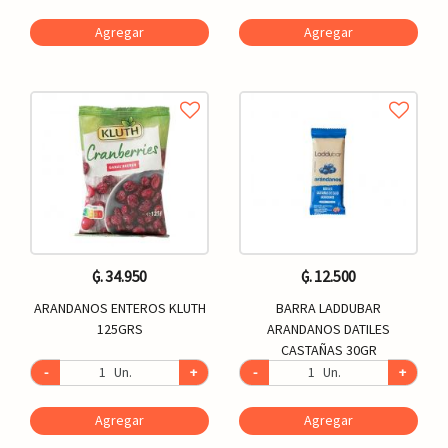
Agregar
Agregar
₲. 34.950
₲. 12.500
ARANDANOS ENTEROS KLUTH
BARRA LADDUBAR
125GRS
ARANDANOS DATILES
CASTAÑAS 30GR
-
Un.
+
-
Un.
+
Agregar
Agregar