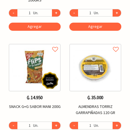
-
Un.
+
-
Un.
+
Agregar
Agregar
₲. 14.950
₲. 35.000
SNACK G+G SABOR MANI 200G
ALMENDRAS TORRIZ
GARRAPIÑADAS 120 GR
-
Un.
+
-
Un.
+