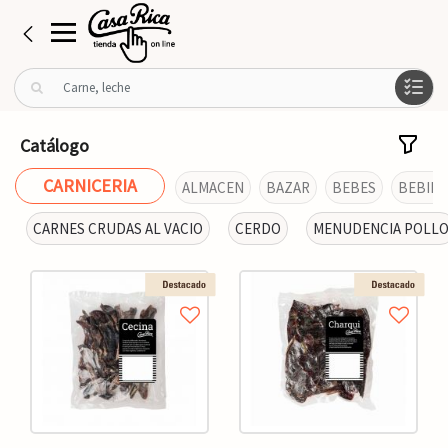
B
u
s
c
Catálogo
a
r
CARNICERIA
ALMACEN
BAZAR
BEBES
BEBIDA
p
o
CARNES CRUDAS AL VACIO
CERDO
MENUDENCIA POLL
r
: