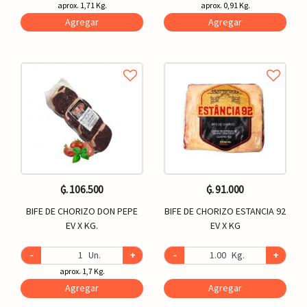
aprox. 1,71 Kg.
aprox. 0,91 Kg.
Agregar
Agregar
₲. 106.500
₲. 91.000
BIFE DE CHORIZO DON PEPE
BIFE DE CHORIZO ESTANCIA 92
EV X KG.
EV X KG
-
Un.
+
-
Kg.
+
aprox. 1,7 Kg.
Agregar
Agregar