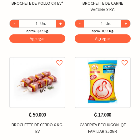
BROCHETE DE POLLO CR EV*
BROCHETTE DE CARNE
VACUNA X KG
-
Un.
+
-
Un.
+
aprox. 0,37 Kg.
aprox. 0,33 Kg.
Agregar
Agregar
₲. 50.000
₲. 17.000
BROCHETTE DE CERDO X KG.
CADERITA PECHUGON IQF
EV
FAMILIAR 850GR