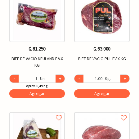
₲. 81.250
₲. 63.000
BIFE DE VACIO NEULAND E.V.X
BIFE DE VACIO PUL EV X KG
KG
-
Un.
+
-
Kg.
+
aprox. 0,49 Kg.
Agregar
Agregar