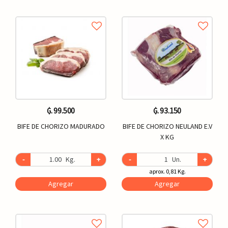
₲. 99.500
₲. 93.150
BIFE DE CHORIZO MADURADO
BIFE DE CHORIZO NEULAND E.V
X KG
-
Kg.
+
-
Un.
+
aprox. 0,81 Kg.
Agregar
Agregar