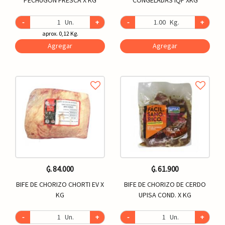
-
Un.
+
-
Kg.
+
aprox. 0,12 Kg.
Agregar
Agregar
₲. 84.000
₲. 61.900
BIFE DE CHORIZO CHORTI EV X
BIFE DE CHORIZO DE CERDO
KG
UPISA COND. X KG
-
Un.
+
-
Un.
+