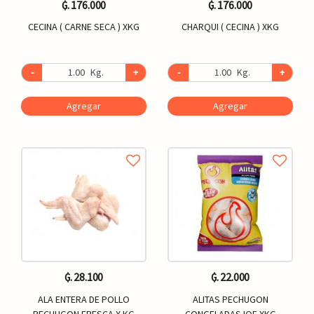
₲. 176.000
₲. 176.000
CECINA ( CARNE SECA ) XKG
CHARQUI ( CECINA ) XKG
-
Kg.
+
-
Kg.
+
Agregar
Agregar
₲. 28.100
₲. 22.000
ALA ENTERA DE POLLO
ALITAS PECHUGON
PECHUGON FRESCA X KG
CONGELADAS IQF XKG