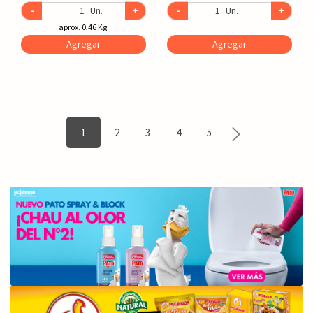
-
Un.
+
-
Un.
+
aprox. 0,46 Kg.
Agregar
Agregar
1
2
3
4
5