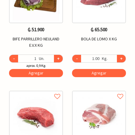
₲. 51.900
₲. 65.500
BIFE PARRILLERO NEULAND
BOLA DE LOMO X KG
E.V.X KG
-
Un.
+
-
Kg.
+
aprox. 0,9 Kg.
Agregar
Agregar