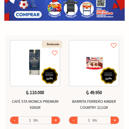
₲. 110.000
₲. 49.950
CAFÉ STA MONICA PREMIUM
BARRITA FERRERO KINDER
500GR
COUNTRY 211GR
-
Un.
+
-
Un.
+