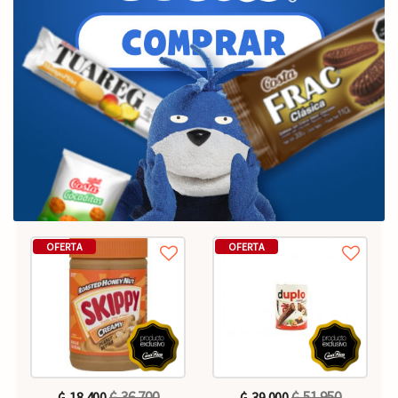
OFERTA
OFERTA
₲. 36.700
₲. 51.950
₲. 18.400
₲. 39.000