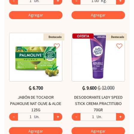
-
Un.
+
-
Kg.
+
Agregar
Agregar
OFERTA
₲. 12.000
₲. 6.700
₲. 9.600
JABÓN DE TOCADOR
DESODORANTE LADY SPEED
PALMOLIVE NAT OLIVE & ALOE
STICK CREMA PRACTITUBO
125G
70GR
-
Un.
+
-
Un.
+
Agregar
Agregar