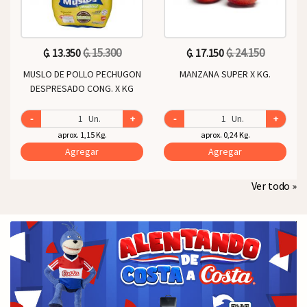
₲. 15.300
₲. 24.150
₲. 13.350
₲. 17.150
MUSLO DE POLLO PECHUGON
MANZANA SUPER X KG.
DESPRESADO CONG. X KG
-
Un.
+
-
Un.
+
aprox. 1,15 Kg.
aprox. 0,24 Kg.
Agregar
Agregar
Ver todo »