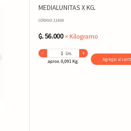
MEDIALUNITAS X KG.
CÓDIGO:
11626
₲. 56.000
× Kilogramo
Un.
-
+
Agregar al carri
aprox. 0,091 Kg.