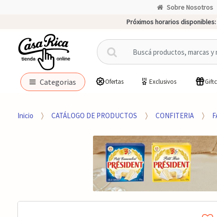
Sobre Nosotros
Próximos horarios disponibles:
B
u
s
c
Categorias
Ofertas
Exclusivos
Gift
a
r
p
Inicio
CATÁLOGO DE PRODUCTOS
CONFITERIA
F
o
r
: