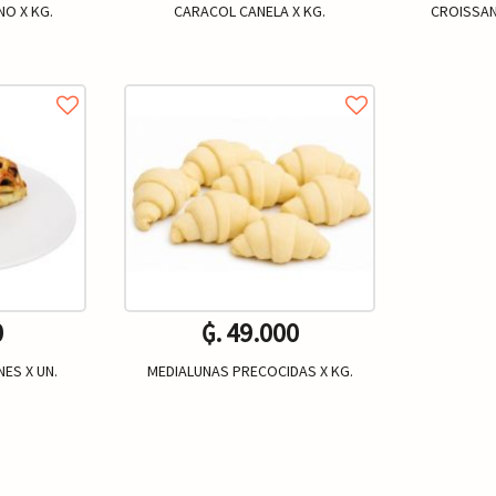
NO X KG.
CARACOL CANELA X KG.
CROISSAN
0
₲. 49.000
ES X UN.
MEDIALUNAS PRECOCIDAS X KG.