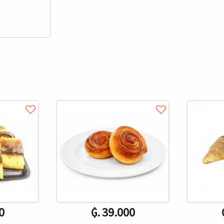
0
₲. 39.000