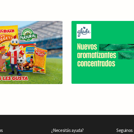
os
¿Necesitás ayuda?
Seguinos 