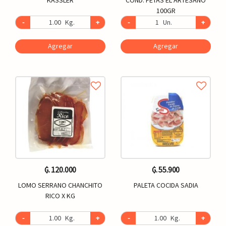
100GR
-
Kg.
+
-
Un.
+
Agregar
Agregar
₲. 120.000
₲. 55.900
LOMO SERRANO CHANCHITO
PALETA COCIDA SADIA
RICO X KG
-
Kg.
+
-
Kg.
+