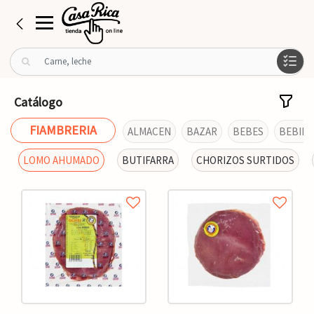
B
u
s
c
Catálogo
a
r
FIAMBRERIA
ALMACEN
BAZAR
BEBES
BEBIDA
p
o
LOMO AHUMADO
BUTIFARRA
CHORIZOS SURTIDOS
r
: