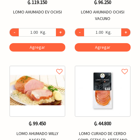
₲. 119.150
₲. 96.250
LOMO AHUMADO EV OCHSI
LOMO AHUMADO OCHSI
VACUNO
-
Kg.
+
-
Kg.
+
Agregar
Agregar
₲. 99.450
₲. 44.800
LOMO AHUMADO WILLY
LOMO CURADO DE CERDO
KASSLER
COND. FETAS EL ARTESANO