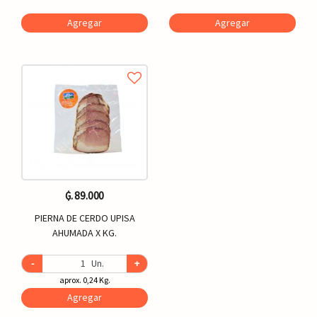
Agregar
Agregar
₲. 89.000
PIERNA DE CERDO UPISA
AHUMADA X KG.
-
Un.
+
aprox. 0,24 Kg.
Agregar