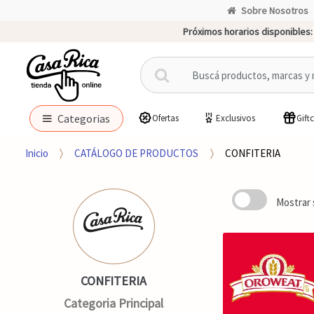
Sobre Nosotros
Próximos horarios disponibles:
B
u
s
c
Categorias
Ofertas
Exclusivos
Gift
a
r
Inicio
CATÁLOGO DE PRODUCTOS
CONFITERIA
p
o
r
Mostrar 
:
CONFITERIA
Categoria Principal