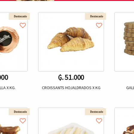
000
₲. 51.000
LA X KG.
CROISSANTS HOJALDRADOS X KG
GALL
Un.
Kg.
+
-
+
-