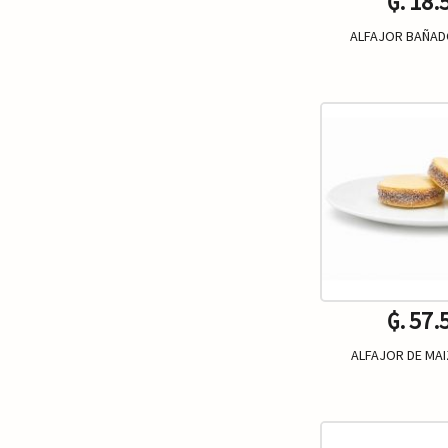
₲. 18.
ALFAJOR BAÑAD
Un.
-
₲. 57.
ALFAJOR DE MAI
-