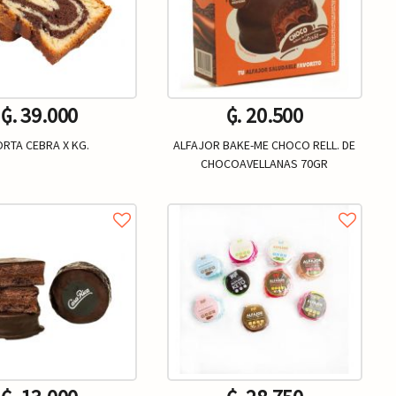
₲. 39.000
₲. 20.500
ORTA CEBRA X KG.
ALFAJOR BAKE-ME CHOCO RELL. DE
CHOCOAVELLANAS 70GR
Kg.
Un.
+
-
+