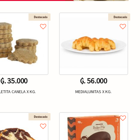
₲. 35.000
₲. 56.000
ETITA CANELA X KG.
MEDIALUNITAS X KG.
Kg.
Un.
+
-
+