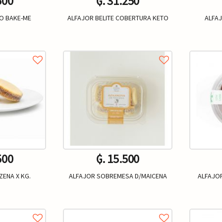
500
₲. 31.250
O BAKE-ME
ALFAJOR BELITE COBERTURA KETO
ALFAJ
Un.
+
-
+
-
500
₲. 15.500
ZENA X KG.
ALFAJOR SOBREMESA D/MAICENA
ALFAJOR
Kg.
Un.
+
-
+
-