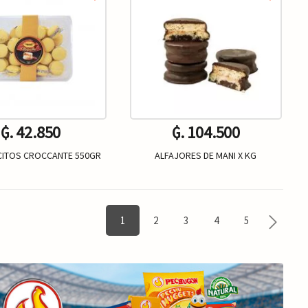
₲. 42.850
₲. 104.500
CITOS CROCCANTE 550GR
ALFAJORES DE MANI X KG
Un.
Un.
+
-
+
1
2
3
4
5