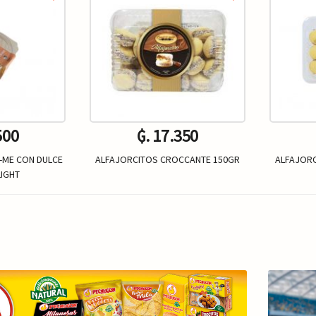
500
₲. 17.350
-ME CON DULCE
ALFAJORCITOS CROCCANTE 150GR
ALFAJOR
LIGHT
Un.
+
-
+
-