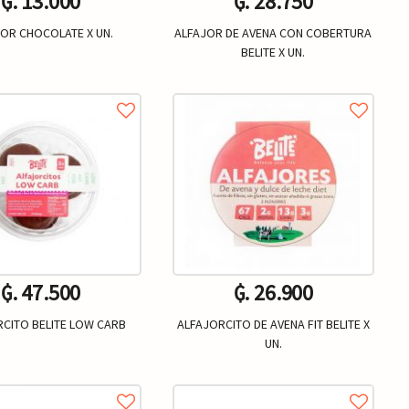
₲. 13.000
₲. 28.750
OR CHOCOLATE X UN.
ALFAJOR DE AVENA CON COBERTURA
BELITE X UN.
Un.
Un.
+
-
+
₲. 47.500
₲. 26.900
CITO BELITE LOW CARB
ALFAJORCITO DE AVENA FIT BELITE X
UN.
Un.
Un.
+
-
+