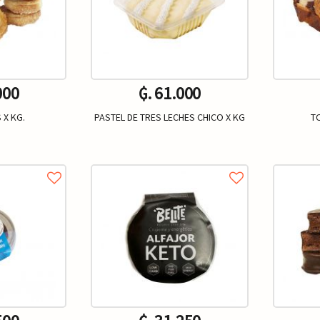
000
₲. 61.000
 X KG.
PASTEL DE TRES LECHES CHICO X KG
T
Kg.
Kg.
+
-
+
-