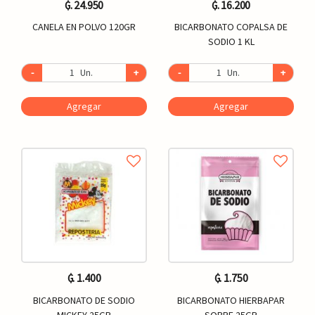
₲. 24.950
₲. 16.200
CANELA EN POLVO 120GR
BICARBONATO COPALSA DE
SODIO 1 KL
-
Un.
+
-
Un.
+
Agregar
Agregar
₲. 1.400
₲. 1.750
BICARBONATO DE SODIO
BICARBONATO HIERBAPAR
MICKEY 25GR
SOBRE 25GR