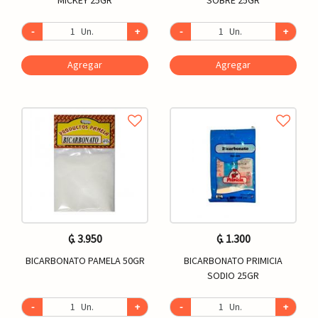
-
Un.
+
-
Un.
+
Agregar
Agregar
₲. 3.950
₲. 1.300
BICARBONATO PAMELA 50GR
BICARBONATO PRIMICIA
SODIO 25GR
-
Un.
+
-
Un.
+