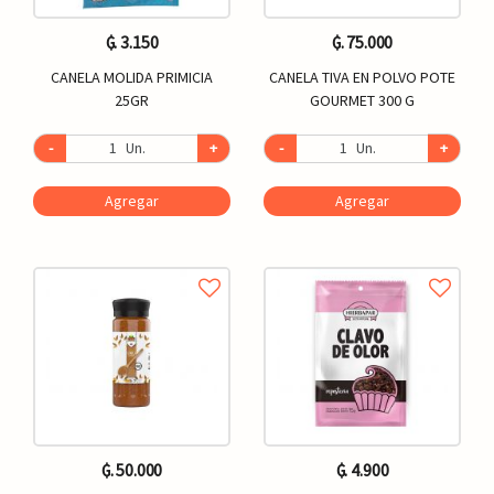
₲. 3.150
₲. 75.000
CANELA MOLIDA PRIMICIA
CANELA TIVA EN POLVO POTE
25GR
GOURMET 300 G
-
Un.
+
-
Un.
+
Agregar
Agregar
₲. 50.000
₲. 4.900