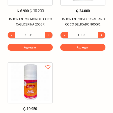
₲. 10.200
₲. 6.900
₲. 34.000
JABON EN PAN MOROTI COCO
JABON EN POLVO CAVALLARO
C/GLICERINA 200GR
COCO DELICADO 800GR.
-
Un.
+
-
Un.
+
Agregar
Agregar
₲. 19.950