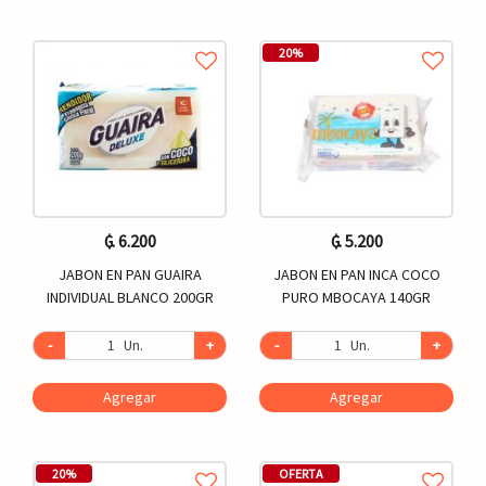
20%
₲. 6.200
₲. 5.200
JABON EN PAN GUAIRA
JABON EN PAN INCA COCO
INDIVIDUAL BLANCO 200GR
PURO MBOCAYA 140GR
-
Un.
+
-
Un.
+
Agregar
Agregar
20%
OFERTA