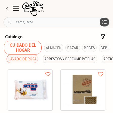
B
u
s
c
Catálogo
a
CUIDADO DEL
r
ALMACEN
BAZAR
BEBES
BEBIDA
HOGAR
p
o
LAVADO DE ROPA
APRESTOS Y PERFUME P/TELAS
ARTI
r
: