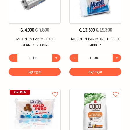
₲. 7.800
₲. 19.300
₲. 4.900
₲. 13.500
JABON EN PAN MOROTI
JABON EN PAN MOROTI COCO
BLANCO 200GR
400GR
-
Un.
+
-
Un.
+
Agregar
Agregar
OFERTA