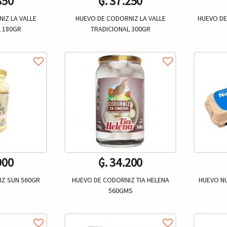
350
₲. 37.250
IZ LA VALLE
HUEVO DE CODORNIZ LA VALLE
HUEVO DE
 180GR
TRADICIONAL 300GR
Un.
+
-
+
-
900
₲. 34.200
IZ SUN 560GR
HUEVO DE CODORNIZ TIA HELENA
HUEVO NU
560GMS
Un.
+
-
+
-