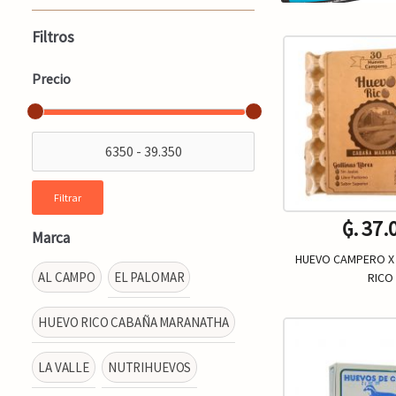
Filtros
Precio
Filtrar
₲. 37.
Marca
HUEVO CAMPERO X 
AL CAMPO
EL PALOMAR
RICO
HUEVO RICO CABAÑA MARANATHA
Un.
-
LA VALLE
NUTRIHUEVOS