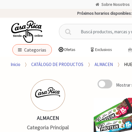
Sobre Nosotros
Próximos horarios disponibles:
B
u
s
c
Categorias
Ofertas
Exclusivos
a
r
Inicio
CATÁLOGO DE PRODUCTOS
ALMACEN
HU
p
o
r
Mostrar 
:
ALMACEN
Categoria Principal