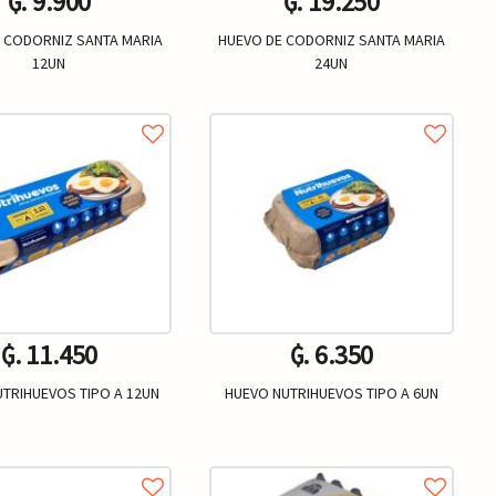
₲. 9.900
₲. 19.250
 CODORNIZ SANTA MARIA
HUEVO DE CODORNIZ SANTA MARIA
12UN
24UN
Un.
Un.
+
-
+
₲. 11.450
₲. 6.350
TRIHUEVOS TIPO A 12UN
HUEVO NUTRIHUEVOS TIPO A 6UN
Un.
Un.
+
-
+