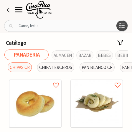
B
u
s
c
Catálogo
a
r
PANADERIA
ALMACEN
BAZAR
BEBES
BEBIDA
p
o
CHIPAS CR
CHIPA TERCEROS
PAN BLANCO CR
PAN 
r
: