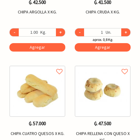
₲. 42.500
₲. 41.500
CHIPA ARGOLLA X KG.
CHIPA CRUDA X KG.
-
Kg.
+
-
Un.
+
aprox. 0,8 Kg.
Agregar
Agregar
₲. 57.000
₲. 47.500
CHIPA CUATRO QUESOS X KG.
CHIPA RELLENA CON QUESO X
KG.