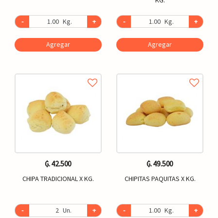
-
Kg.
+
-
Kg.
+
Agregar
Agregar
₲. 42.500
₲. 49.500
CHIPA TRADICIONAL X KG.
CHIPITAS PAQUITAS X KG.
-
Un.
+
-
Kg.
+