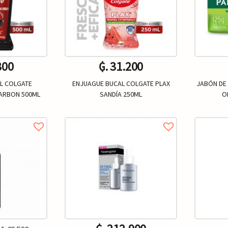
300
₲. 31.200
L COLGATE
ENJUAGUE BUCAL COLGATE PLAX
JABÓN DE
CARBON 500ML
SANDÍA 250ML
O
Un.
+
-
+
-