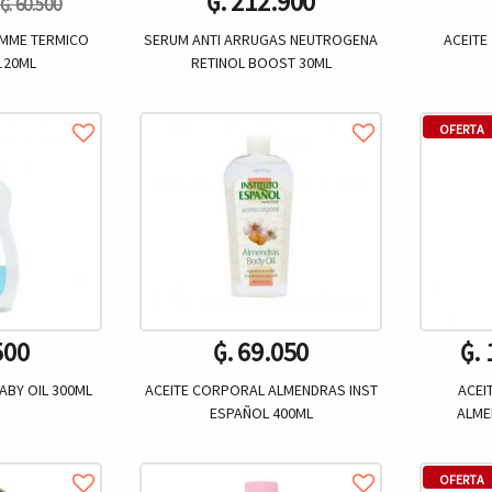
₲. 212.900
₲. 60.500
MME TERMICO
SERUM ANTI ARRUGAS NEUTROGENA
ACEITE
120ML
RETINOL BOOST 30ML
Un.
+
-
+
-
OFERTA
500
₲. 69.050
₲.
ABY OIL 300ML
ACEITE CORPORAL ALMENDRAS INST
ACEI
ESPAÑOL 400ML
ALME
Un.
+
-
+
-
OFERTA