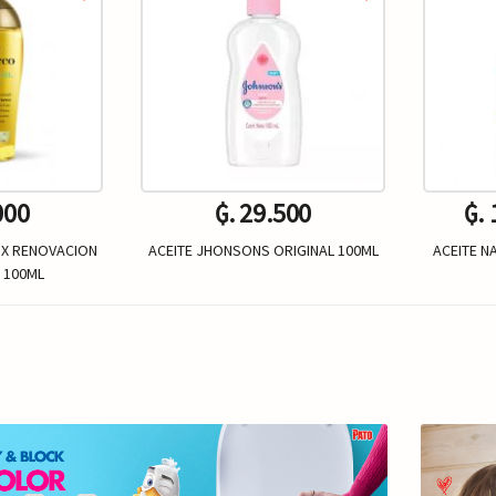
000
₲. 29.500
₲.
GX RENOVACION
ACEITE JHONSONS ORIGINAL 100ML
ACEITE N
 100ML
Un.
+
-
+
-