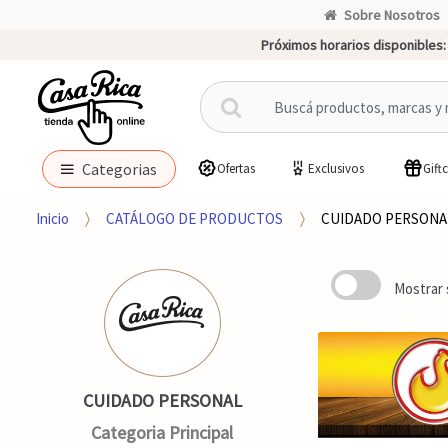
Sobre Nosotros
Próximos horarios disponibles:
B
u
s
c
Categorias
Ofertas
Exclusivos
Gift
a
r
Inicio
CATÁLOGO DE PRODUCTOS
CUIDADO PERSONA
p
o
r
Mostrar 
:
CUIDADO PERSONAL
Categoria Principal