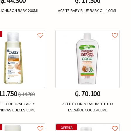
₲. 44.300
₲. 17.500
 JOHNSON BABY 200ML
ACEITE BABY BLUE BABY OIL 100ML
Un.
Un.
+
-
+
 11.750
₲. 70.100
₲. 14.700
TE CORPORAL CAREY
ACEITE CORPORAL INSTITUTO
NDRAS DULCES 60ML
ESPAÑOL COCO 400ML
Un.
Un.
+
-
+
OFERTA