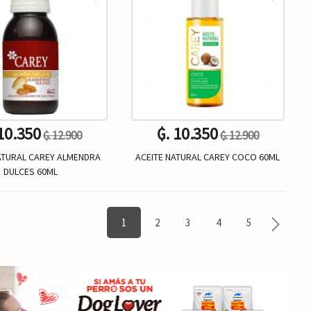
 10.350
₲. 10.350
₲. 12.900
₲. 12.900
ATURAL CAREY ALMENDRA
ACEITE NATURAL CAREY COCO 60ML
DULCES 60ML
Un.
Un.
+
-
+
1
2
3
4
5