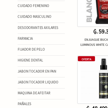
CUIDADO FEMENINO
CUIDADO MASCULINO
DESODORANTES AXILARES
₲. 59.
FARMACIA
ENJUAGUE BUCA
LUMINOUS WHITE 
FIJADOR DE PELO
Un.
-
OFERTA
HIGIENE DENTAL
JABON TOCADOR EN PAN
JABON TOCADOR LIQUIDO
MAQUINA DE AFEITAR
PAÑALES