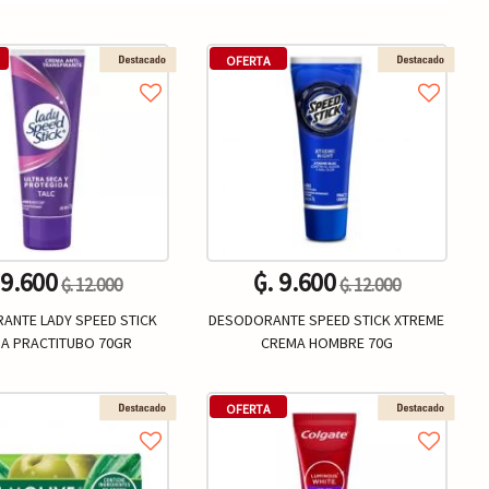
OFERTA
 9.600
₲. 9.600
₲. 12.000
₲. 12.000
ANTE LADY SPEED STICK
DESODORANTE SPEED STICK XTREME
A PRACTITUBO 70GR
CREMA HOMBRE 70G
Un.
Un.
+
-
+
OFERTA