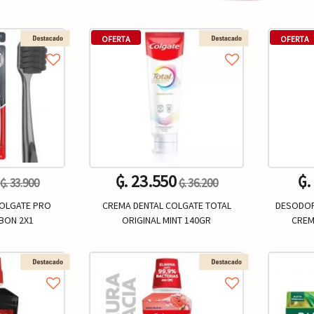
OFERTA
OFERTA
₲. 23.550
₲.
₲. 33.900
₲. 36.200
COLGATE PRO
CREMA DENTAL COLGATE TOTAL
DESODOR
BON 2X1
ORIGINAL MINT 140GR
CREM
Un.
+
-
+
-