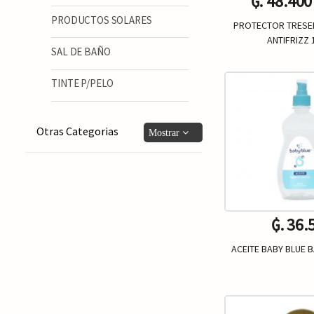
₲. 48.400
PRODUCTOS SOLARES
PROTECTOR TRESE
ANTIFRIZZ 
SAL DE BAÑO
Un.
-
TINTE P/PELO
Otras Categorias
₲. 36.
ACEITE BABY BLUE B
Un.
-