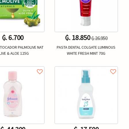
₲. 6.700
₲. 18.850
₲. 26.950
 TOCADOR PALMOLIVE NAT
PASTA DENTAL COLGATE LUMINOUS
LIVE & ALOE 125G
WHITE FRESH MINT 70G
Un.
Un.
+
-
+