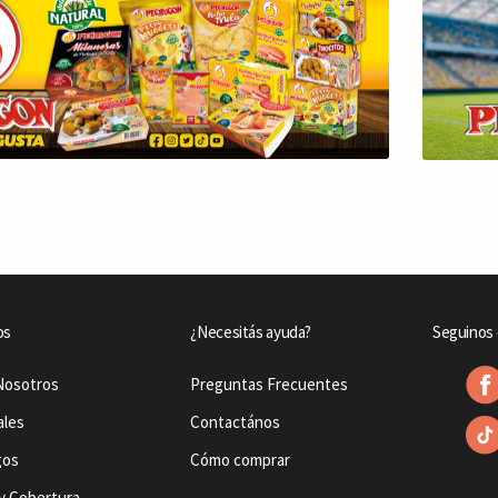
os
¿Necesitás ayuda?
Seguinos 
Nosotros
Preguntas Frecuentes
ales
Contactános
gos
Cómo comprar
y Cobertura