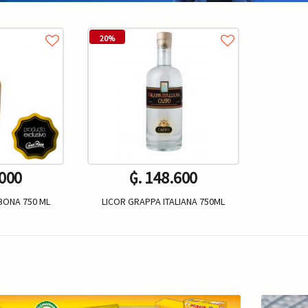
20%
.000
₲. 148.600
BONA 750 ML
LICOR GRAPPA ITALIANA 750ML
Un.
+
-
+