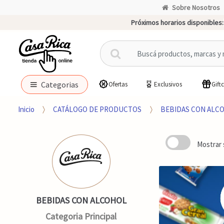
Sobre Nosotros
Próximos horarios disponibles:
B
u
s
c
Categorias
Ofertas
Exclusivos
Gift
a
r
Inicio
CATÁLOGO DE PRODUCTOS
BEBIDAS CON ALC
p
o
r
Mostrar 
:
BEBIDAS CON ALCOHOL
Categoria Principal