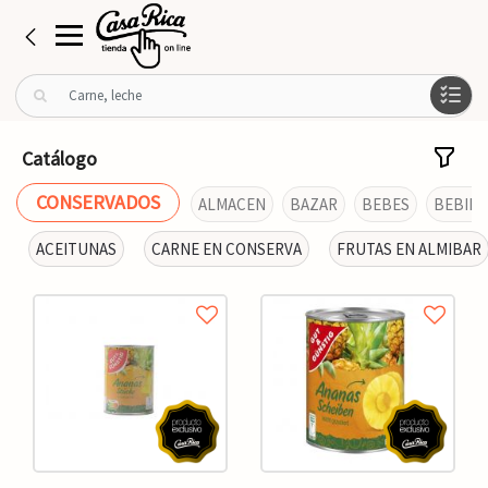
B
u
s
c
Catálogo
a
r
CONSERVADOS
ALMACEN
BAZAR
BEBES
BEBIDA
p
o
ACEITUNAS
CARNE EN CONSERVA
FRUTAS EN ALMIBAR
r
: