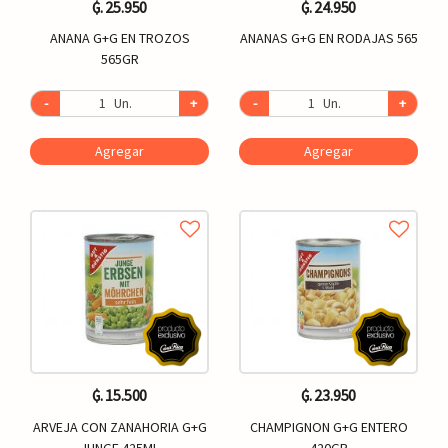
₲. 25.950
₲. 24.950
ANANA G+G EN TROZOS
ANANAS G+G EN RODAJAS 565
565GR
-
Un.
+
-
Un.
+
Agregar
Agregar
₲. 15.500
₲. 23.950
ARVEJA CON ZANAHORIA G+G
CHAMPIGNON G+G ENTERO
JUNGE 425ML
420GR