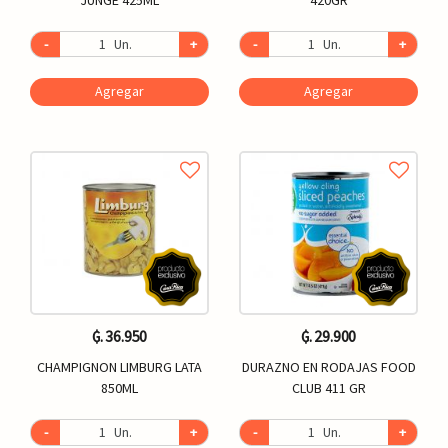
-
Un.
+
-
Un.
+
Agregar
Agregar
₲. 36.950
₲. 29.900
CHAMPIGNON LIMBURG LATA
DURAZNO EN RODAJAS FOOD
850ML
CLUB 411 GR
-
Un.
+
-
Un.
+