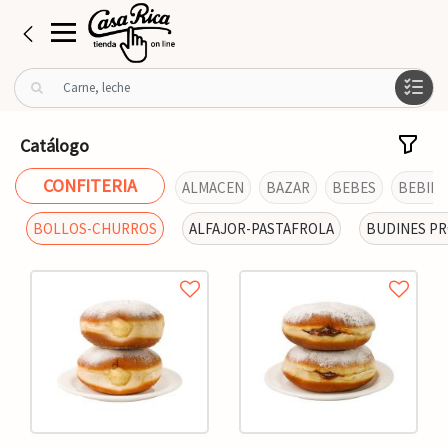
B
u
s
c
Catálogo
a
r
CONFITERIA
ALMACEN
BAZAR
BEBES
BEBIDA
p
o
BOLLOS-CHURROS
ALFAJOR-PASTAFROLA
BUDINES P
r
: