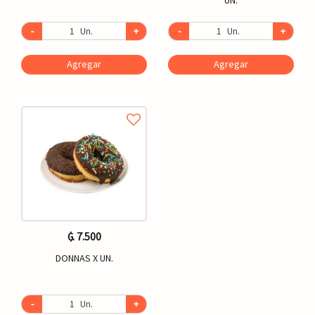
-
Un.
+
-
Un.
+
Agregar
Agregar
₲. 7.500
DONNAS X UN.
-
Un.
+