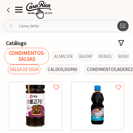
B
u
s
c
Catálogo
a
CONDIMENTOS-
r
ALMACEN
BAZAR
BEBES
BEBIDA
SALSAS
p
o
SALSA DE SOJA
CALDOS/SOPAS
CONDIMENTOS/ADERE
r
: