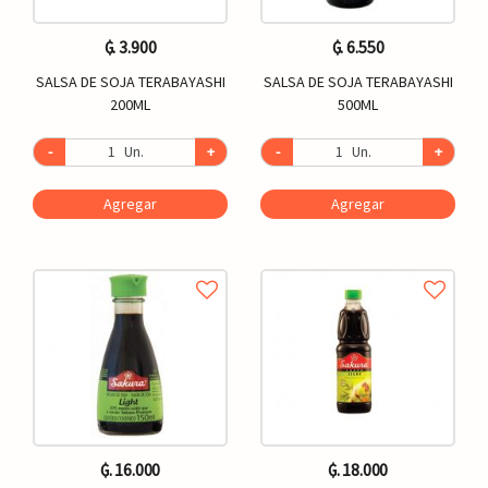
₲. 3.900
₲. 6.550
SALSA DE SOJA TERABAYASHI
SALSA DE SOJA TERABAYASHI
200ML
500ML
-
Un.
+
-
Un.
+
Agregar
Agregar
₲. 16.000
₲. 18.000