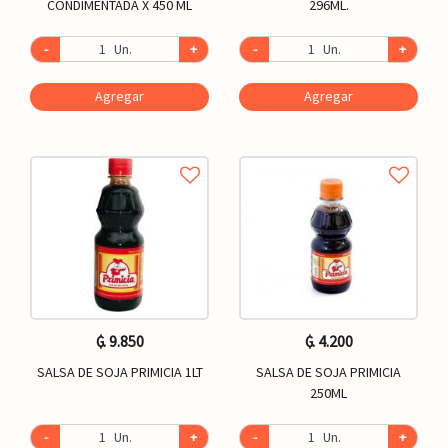
CONDIMENTADA X 450 ML
296ML.
-
Un.
+
-
Un.
+
Agregar
Agregar
₲. 9.850
₲. 4.200
SALSA DE SOJA PRIMICIA 1LT
SALSA DE SOJA PRIMICIA
250ML
-
Un.
+
-
Un.
+