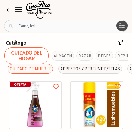
B
u
s
c
Catálogo
a
CUIDADO DEL
r
ALMACEN
BAZAR
BEBES
BEBIDA
HOGAR
p
o
CUIDADO DE MUEBLE
APRESTOS Y PERFUME P/TELAS
A
r
:
OFERTA