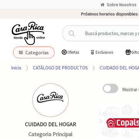
Sobre Nosotros
Próximos horarios disponibles:
B
u
s
c
Categorias
Ofertas
Exclusivos
Gift
a
r
Inicio
CATÁLOGO DE PRODUCTOS
CUIDADO DEL HOG
p
o
r
Mostrar 
:
CUIDADO DEL HOGAR
Categoria Principal