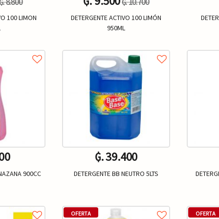
₲. 9.500
₲. 8.800
₲. 10.700
O 100 LIMON
DETERGENTE ACTIVO 100 LIMÓN
DETER
L
950ML
Un.
+
-
+
-
800
₲. 39.400
NAZANA 900CC
DETERGENTE BB NEUTRO 5LTS
DETERG
Un.
+
-
+
-
OFERTA
OFERTA