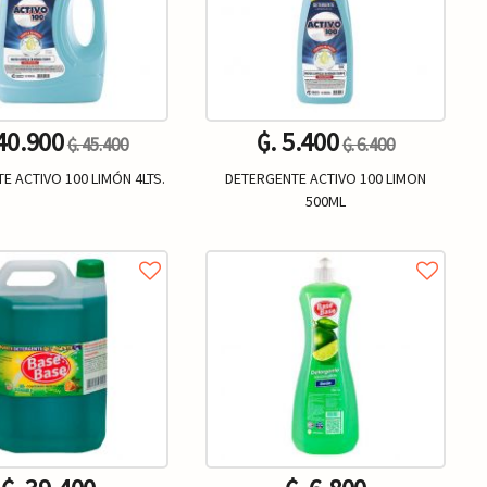
 40.900
₲. 5.400
₲. 45.400
₲. 6.400
E ACTIVO 100 LIMÓN 4LTS.
DETERGENTE ACTIVO 100 LIMON
500ML
Un.
Un.
+
-
+