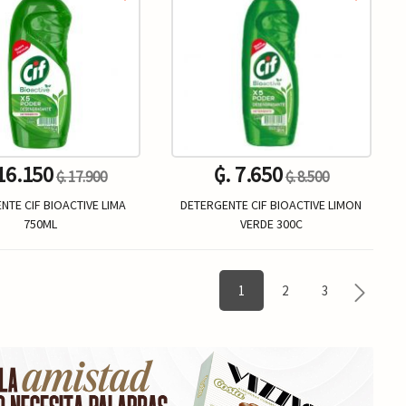
 16.150
₲. 7.650
₲. 17.900
₲. 8.500
NTE CIF BIOACTIVE LIMA
DETERGENTE CIF BIOACTIVE LIMON
750ML
VERDE 300C
Un.
Un.
+
-
+
1
2
3