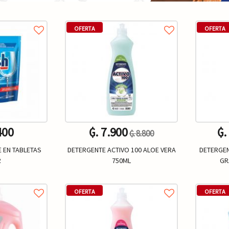
OFERTA
OFERTA
400
₲. 7.900
₲.
₲. 8.800
E EN TABLETAS
DETERGENTE ACTIVO 100 ALOE VERA
DETERGEN
R
750ML
GR
Un.
+
-
+
-
OFERTA
OFERTA