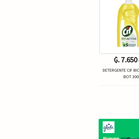
₲. 7.650
DETERGENTE CIF BI
BOT 30
Un.
-