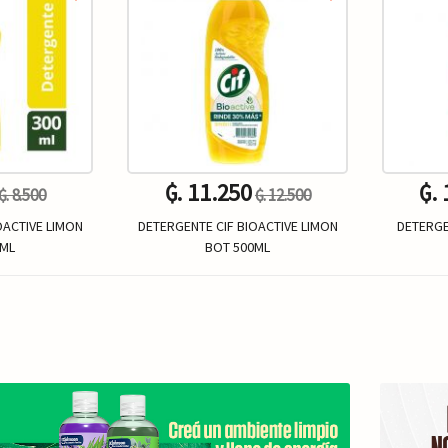
₲. 11.250
₲.
₲. 8.500
₲. 12.500
OACTIVE LIMON
DETERGENTE CIF BIOACTIVE LIMON
DETERGE
0ML
BOT 500ML
Un.
+
-
+
-