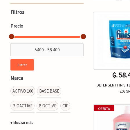
Filtros
Precio
Filtrar
₲. 58.
Marca
DETERGENT FINISH 
ACTIVO 100
BASE BASE
208G
BIOACTIVE
BIOCTIVE
CIF
Un.
-
OFERTA
+ Mostrar más