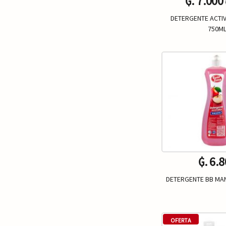
₲. 7.000
DETERGENTE ACTIV
750M
Un.
-
₲. 6.
DETERGENTE BB MA
Un.
-
OFERTA