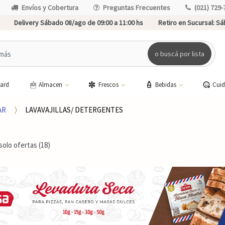
Envíos y Cobertura
Preguntas Frecuentes
(021) 729-
Delivery Sábado 08/ago de 09:00 a 11:00 hs
Retiro en Sucursal:
Sáb
o buscá por lista
card
Almacen
Frescos
Bebidas
Cui
AR
LAVAVAJILLAS/ DETERGENTES
solo ofertas (18)