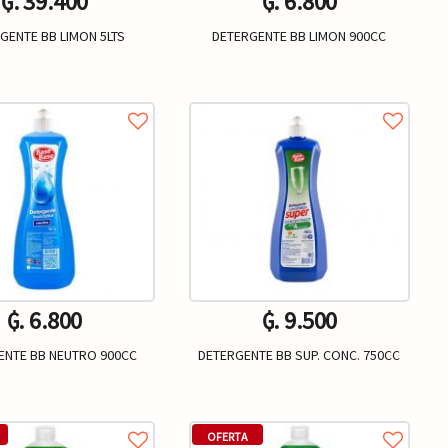
₲. 39.400
₲. 6.800
GENTE BB LIMON 5LTS
DETERGENTE BB LIMON 900CC
Un.
Un.
+
-
+
₲. 6.800
₲. 9.500
ENTE BB NEUTRO 900CC
DETERGENTE BB SUP. CONC. 750CC
Un.
Un.
+
-
+
OFERTA