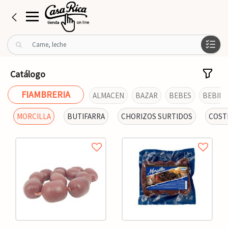
B
u
s
c
Catálogo
a
r
FIAMBRERIA
ALMACEN
BAZAR
BEBES
BEBIDA
p
o
MORCILLA
BUTIFARRA
CHORIZOS SURTIDOS
COST
r
: