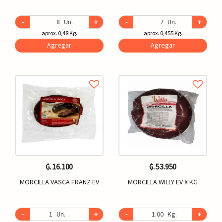
-
Un.
+
-
Un.
+
aprox. 0,48 Kg.
aprox. 0,455 Kg.
Agregar
Agregar
₲. 16.100
₲. 53.950
MORCILLA VASCA FRANZ EV
MORCILLA WILLY EV X KG
-
Un.
+
-
Kg.
+