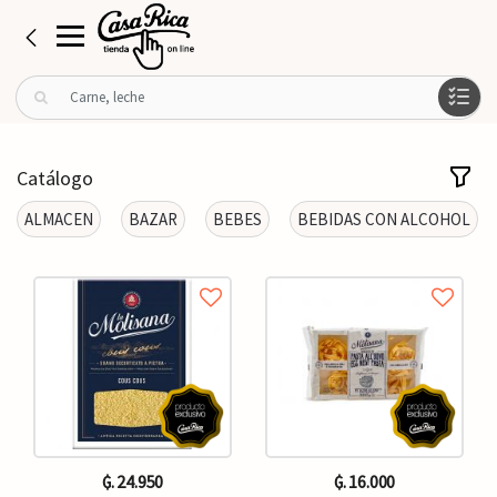
B
u
s
c
Catálogo
a
r
ALMACEN
BAZAR
BEBES
BEBIDAS CON ALCOHOL
p
o
r
:
₲. 24.950
₲. 16.000