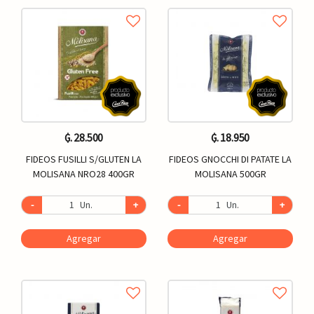
₲. 28.500
₲. 18.950
FIDEOS FUSILLI S/GLUTEN LA
FIDEOS GNOCCHI DI PATATE LA
MOLISANA NRO28 400GR
MOLISANA 500GR
-
Un.
+
-
Un.
+
Agregar
Agregar