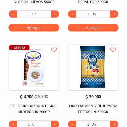
G+G CON HUEVOS 500GR
DEDALITOS 500GR
-
Un.
+
-
Un.
+
Agregar
Agregar
OFERTA
₲. 5.300
₲. 4.700
₲. 30.900
FIDEO TIRABUZON INTEGRAL
FIDEO DE ARROZ BLUE PATNA
HILDEBRAND 200GR
FETTUCCINI 500GR
-
Un.
+
-
Un.
+