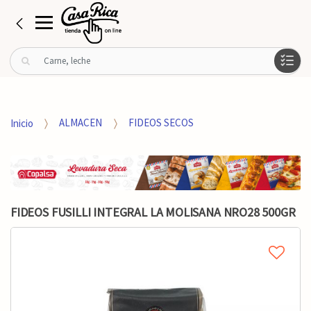
B
u
s
c
a
Inicio
ALMACEN
FIDEOS SECOS
r
p
o
r
:
FIDEOS FUSILLI INTEGRAL LA MOLISANA NRO28 500GR