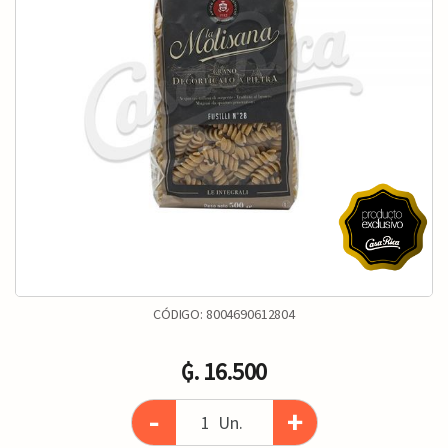
CÓDIGO:
8004690612804
₲. 16.500
-
+
Un.