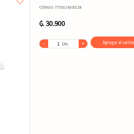
CÓDIGO:
7730114100138
₲. 30.900
Agregar al carrit
Un.
-
+