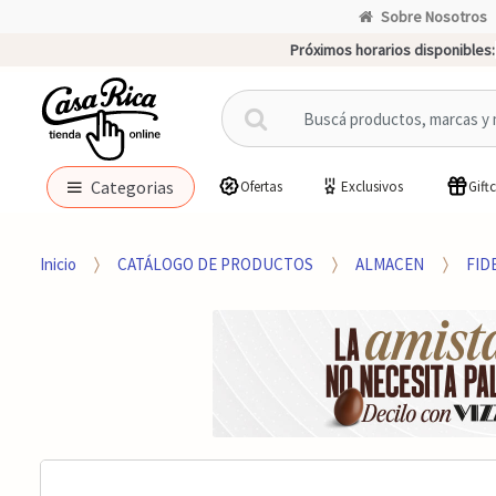
Sobre Nosotros
Próximos horarios disponibles:
B
u
s
c
Categorias
Ofertas
Exclusivos
Gift
a
r
p
Inicio
CATÁLOGO DE PRODUCTOS
ALMACEN
FID
o
r
: