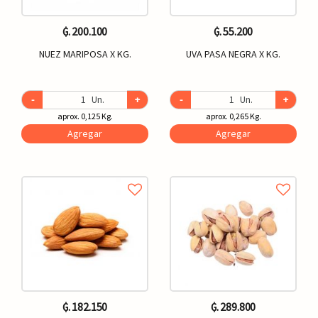
₲. 200.100
₲. 55.200
NUEZ MARIPOSA X KG.
UVA PASA NEGRA X KG.
-
Un.
+
-
Un.
+
aprox. 0,125 Kg.
aprox. 0,265 Kg.
Agregar
Agregar
₲. 182.150
₲. 289.800