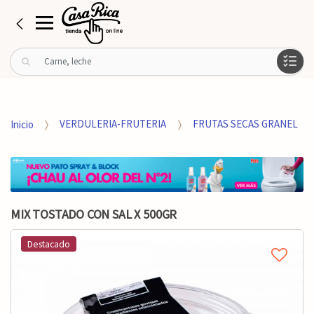
B
u
s
c
a
Inicio
VERDULERIA-FRUTERIA
FRUTAS SECAS GRANEL
r
p
o
r
:
MIX TOSTADO CON SAL X 500GR
Destacado