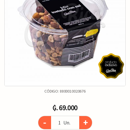
CÓDIGO:
8800010020676
₲. 69.000
-
+
Un.