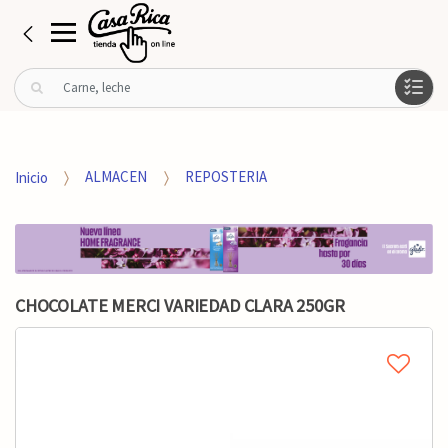
B
u
s
c
a
Inicio
ALMACEN
REPOSTERIA
r
p
o
r
:
CHOCOLATE MERCI VARIEDAD CLARA 250GR