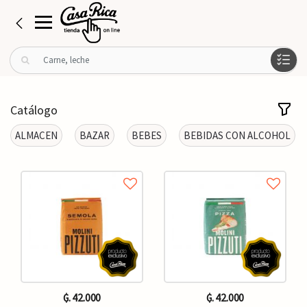
B
u
s
c
Catálogo
a
r
ALMACEN
BAZAR
BEBES
BEBIDAS CON ALCOHOL
p
o
r
:
₲. 42.000
₲. 42.000