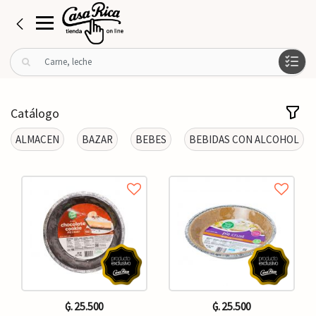
B
u
s
c
Catálogo
a
r
ALMACEN
BAZAR
BEBES
BEBIDAS CON ALCOHOL
p
o
r
:
₲. 25.500
₲. 25.500