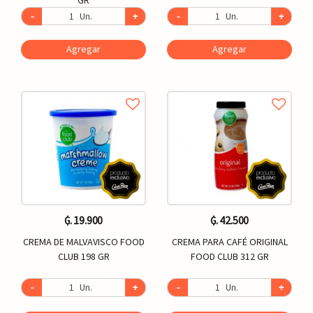
-
Un.
+
-
Un.
+
Agregar
Agregar
₲. 19.900
₲. 42.500
CREMA DE MALVAVISCO FOOD
CREMA PARA CAFÉ ORIGINAL
CLUB 198 GR
FOOD CLUB 312 GR
-
Un.
+
-
Un.
+