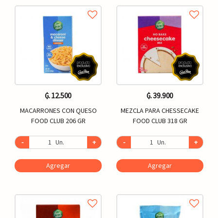
₲. 12.500
₲. 39.900
MACARRONES CON QUESO
MEZCLA PARA CHESSECAKE
FOOD CLUB 206 GR
FOOD CLUB 318 GR
-
Un.
+
-
Un.
+
Agregar
Agregar