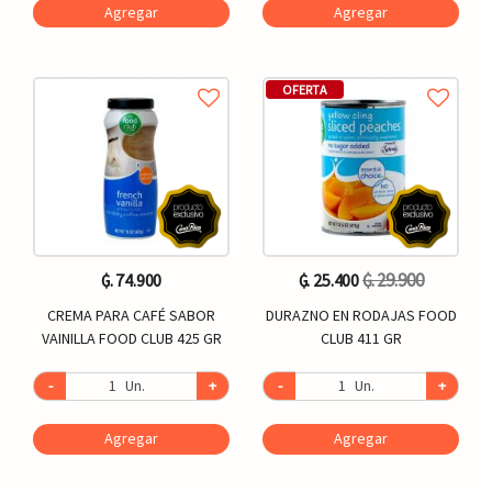
Agregar
Agregar
OFERTA
₲. 29.900
₲. 74.900
₲. 25.400
CREMA PARA CAFÉ SABOR
DURAZNO EN RODAJAS FOOD
VAINILLA FOOD CLUB 425 GR
CLUB 411 GR
-
Un.
+
-
Un.
+
Agregar
Agregar