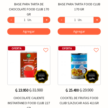
BASE PARA TARTA DE
BASE PARA TARTA FOOD CLUB
CHOCOLATE FOOD CLUB 170
170 GR
GR
-
Un.
+
-
Un.
+
Agregar
Agregar
OFERTA
OFERTA
₲. 31.900
₲. 29.900
₲. 23.950
₲. 25.400
CHOCOLATE CALIENTE
COCKTEL DE FRUTAS FOOD
INSTANTANEO FOOD CLUB 227
CLUB S/AZUCAR AGG 411GR
GR