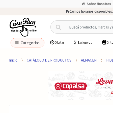
Sobre Nosotros
Próximos horarios disponibles:
B
u
s
c
Categorias
Ofertas
Exclusivos
Gift
a
r
p
Inicio
CATÁLOGO DE PRODUCTOS
ALMACEN
FID
o
r
: