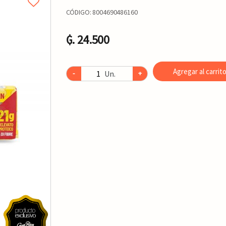
CÓDIGO:
8004690486160
₲. 24.500
Agregar al carrit
Un.
-
+