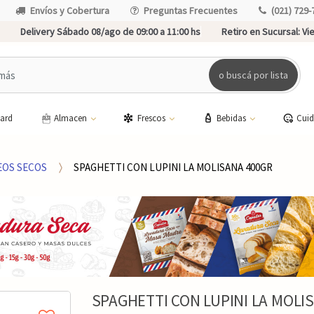
Envíos y Cobertura
Preguntas Frecuentes
(021) 729-
Delivery Sábado 08/ago de 09:00 a 11:00 hs
Retiro en Sucursal:
Vie
o buscá por lista
card
Almacen
Frescos
Bebidas
Cui
EOS SECOS
SPAGHETTI CON LUPINI LA MOLISANA 400GR
SPAGHETTI CON LUPINI LA MOLI