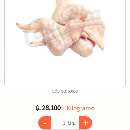
CÓDIGO:
60058
₲. 28.100
× Kilogramo
-
+
Un.