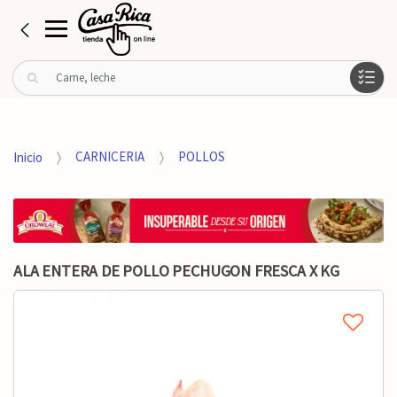
B
u
s
c
a
Inicio
CARNICERIA
POLLOS
r
p
o
r
:
ALA ENTERA DE POLLO PECHUGON FRESCA X KG