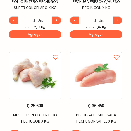
POLLO ENTERO PECHUGON
PECHUGA FRESCA C/HUESO
SUPER CONGELADO X KG
PECHUGON X KG
-
Un.
+
-
Un.
+
aprox. 2,33 Kg.
aprox. 1,02 Kg.
Agregar
Agregar
₲. 25.600
₲. 36.450
MUSLO ESPECIAL ENTERO
PECHUGA DESHUESADA
PECHUGON X KG
PECHUGON S/PIEL X KG