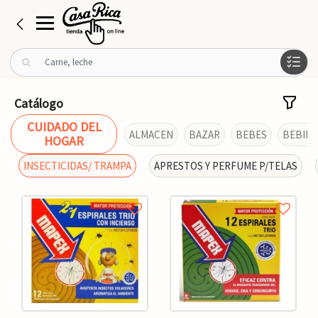
B
u
s
c
Catálogo
a
CUIDADO DEL
r
ALMACEN
BAZAR
BEBES
BEBIDA
HOGAR
p
o
INSECTICIDAS/ TRAMPA
APRESTOS Y PERFUME P/TELAS
r
: