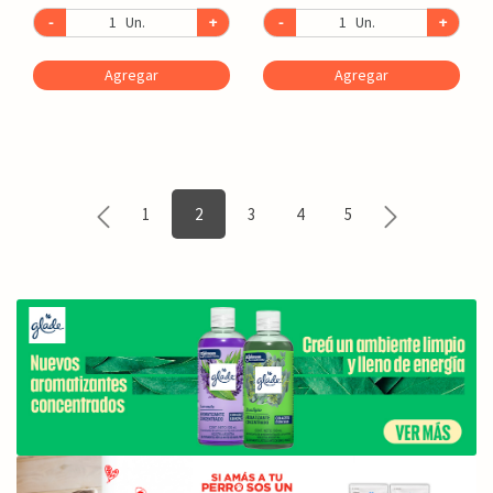
-
Un.
+
-
Un.
+
Agregar
Agregar
1
2
3
4
5