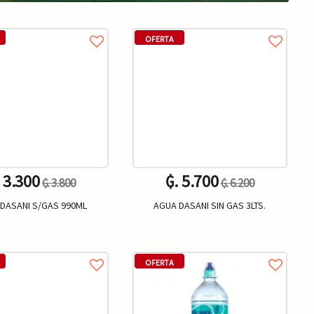
OFERTA
. 3.300
₲. 5.700
₲. 3.800
₲. 6.200
DASANI S/GAS 990ML
AGUA DASANI SIN GAS 3LTS.
Un.
Un.
+
-
+
OFERTA