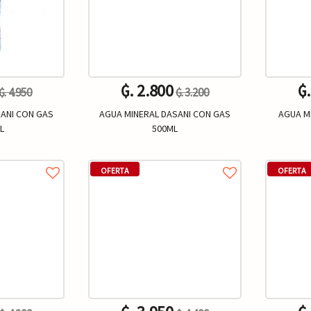
₲. 2.800
₲
₲. 4.950
₲. 3.200
SANI CON GAS
AGUA MINERAL DASANI CON GAS
AGUA M
L
500ML
Un.
+
-
+
-
OFERTA
OFERTA