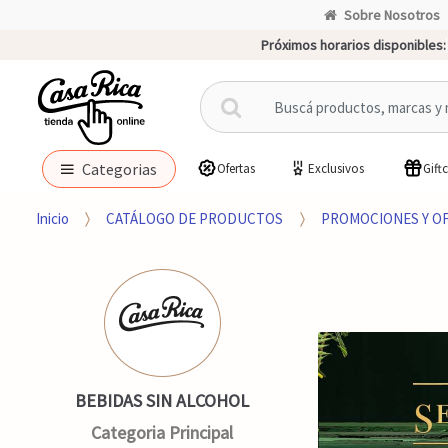
Sobre Nosotros
Próximos horarios disponibles:
B
u
s
c
Categorias
Ofertas
Exclusivos
Gift
a
r
Inicio
CATÁLOGO DE PRODUCTOS
PROMOCIONES Y O
p
o
r
:
BEBIDAS SIN ALCOHOL
Categoria Principal