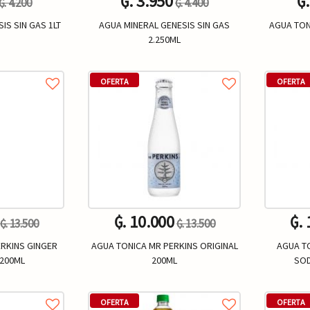
₲. 3.950
₲
₲. 4.200
₲. 4.400
IS SIN GAS 1LT
AGUA MINERAL GENESIS SIN GAS
AGUA TON
2.250ML
Un.
+
-
+
-
OFERTA
OFERTA
₲. 10.000
₲.
₲. 13.500
₲. 13.500
RKINS GINGER
AGUA TONICA MR PERKINS ORIGINAL
AGUA T
 200ML
200ML
SOD
Un.
+
-
+
-
OFERTA
OFERTA