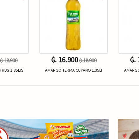
₲. 16.900
₲.
₲. 18.900
₲. 18.900
RUS 1,35LTS
AMARGO TERMA CUYANO 1.35LT
AMARGO
Un.
+
-
+
-