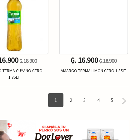
 16.900
₲. 16.900
₲. 18.900
₲. 18.900
 TERMA CUYANO CERO
AMARGO TERMA LIMON CERO 1.35LT
1.35LT
Un.
Un.
+
-
+
1
2
3
4
5