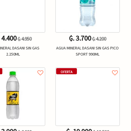
. 4.400
₲. 3.700
₲. 4.950
₲. 4.200
INERAL DASANI SIN GAS
AGUA MINERAL DASANI SIN GAS PICO
2.250ML
SPORT 990ML
Un.
Un.
+
-
+
OFERTA