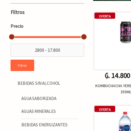
Filtros
OFERTA
Precio
Filtrar
₲. 14.800
BEBIDAS SIN ALCOHOL
KOMBUCHACHA YERB
355M
AGUA SABORIZADA
Un.
-
OFERTA
AGUAS MINERALES
BEBIDAS ENERGIZANTES