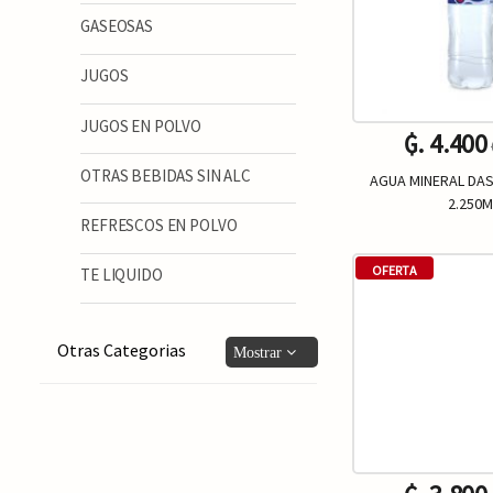
GASEOSAS
JUGOS
JUGOS EN POLVO
₲. 4.400
OTRAS BEBIDAS SIN ALC
AGUA MINERAL DA
2.250M
REFRESCOS EN POLVO
Un.
-
OFERTA
TE LIQUIDO
Otras Categorias