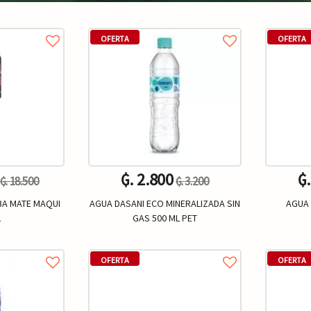
OFERTA
OFERTA
₲. 2.800
₲
₲. 18.500
₲. 3.200
A MATE MAQUI
AGUA DASANI ECO MINERALIZADA SIN
AGUA 
L
GAS 500 ML PET
Un.
+
-
+
-
OFERTA
OFERTA