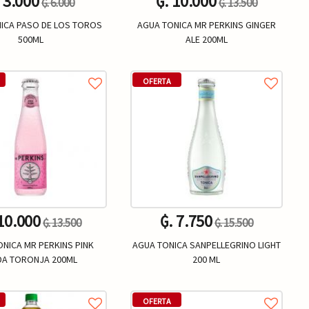
. 3.000
₲. 10.000
₲. 6.000
₲. 13.500
ICA PASO DE LOS TOROS
AGUA TONICA MR PERKINS GINGER
500ML
ALE 200ML
Un.
Un.
+
-
+
OFERTA
 10.000
₲. 7.750
₲. 13.500
₲. 15.500
ONICA MR PERKINS PINK
AGUA TONICA SANPELLEGRINO LIGHT
A TORONJA 200ML
200 ML
Un.
Un.
+
-
+
OFERTA