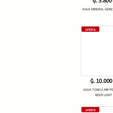
₲. 3.800
AGUA MINERAL GENES
Un.
-
OFERTA
₲. 10.000
AGUA TONICA MR PE
BEER LIGHT
Un.
-
OFERTA