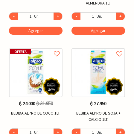
ALMENDRA 1LT
-
Un.
+
-
Un.
+
Agregar
Agregar
OFERTA
₲. 31.950
₲. 24.000
₲. 27.950
BEBIDA ALPRO DE COCO 1LT.
BEBIDA ALPRO DE SOJA +
CALCIO 1LT.
-
Un.
+
-
Un.
+