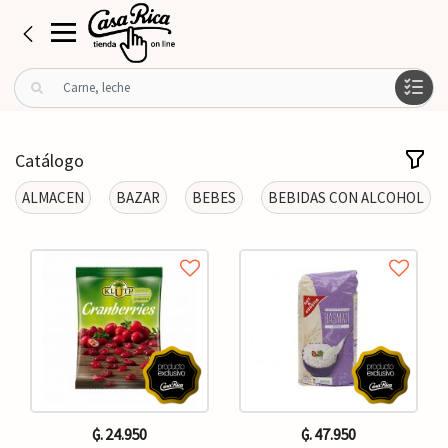
B
u
s
c
Catálogo
a
r
ALMACEN
BAZAR
BEBES
BEBIDAS CON ALCOHOL
p
o
r
:
₲. 24.950
₲. 47.950