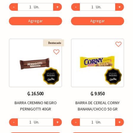
-
Un.
+
-
Un.
+
Agregar
Agregar
₲. 16.500
₲. 9.950
BARRA CREMINO NEGRO
BARRA DE CEREAL CORNY
PERNIGOTTI 40GR
BANANA/CHOCO 50 GR
-
Un.
+
-
Un.
+