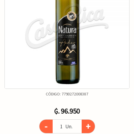
CÓDIGO:
7790272008387
₲. 96.950
-
+
Un.