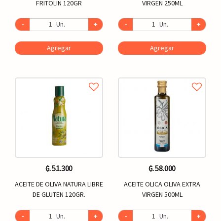
FRITOLIN 120GR
VIRGEN 250ML
-
Un.
+
-
Un.
+
Agregar
Agregar
₲. 51.300
₲. 58.000
ACEITE DE OLIVA NATURA LIBRE
ACEITE OLICA OLIVA EXTRA
DE GLUTEN 120GR.
VIRGEN 500ML
-
Un.
+
-
Un.
+