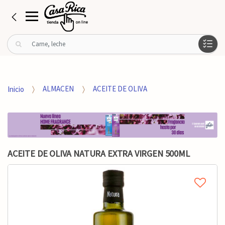
B
u
s
c
a
Inicio
ALMACEN
ACEITE DE OLIVA
r
p
o
r
:
ACEITE DE OLIVA NATURA EXTRA VIRGEN 500ML