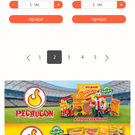
-
Un.
+
-
Un.
+
Agregar
Agregar
1
2
3
4
5