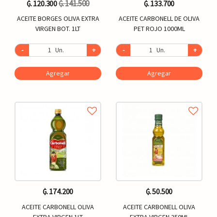
₲. 141.500
₲. 120.300
₲. 133.700
ACEITE BORGES OLIVA EXTRA
ACEITE CARBONELL DE OLIVA
VIRGEN BOT. 1LT
PET ROJO 1000ML
-
Un.
+
-
Un.
+
Agregar
Agregar
₲. 174.200
₲. 50.500
ACEITE CARBONELL OLIVA
ACEITE CARBONELL OLIVA
EXTRA VIRGEN 1LT
EXTRA VIRGEN 250ML