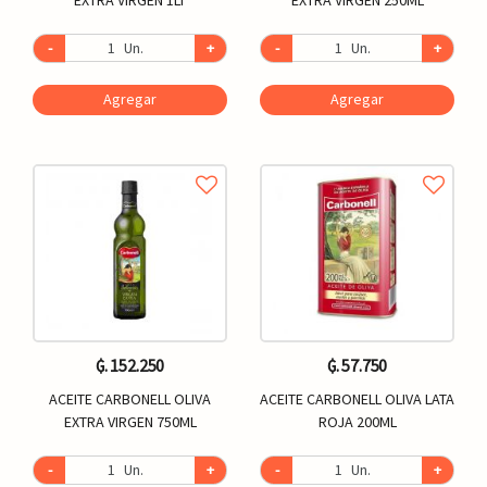
-
Un.
+
-
Un.
+
Agregar
Agregar
₲. 152.250
₲. 57.750
ACEITE CARBONELL OLIVA
ACEITE CARBONELL OLIVA LATA
EXTRA VIRGEN 750ML
ROJA 200ML
-
Un.
+
-
Un.
+