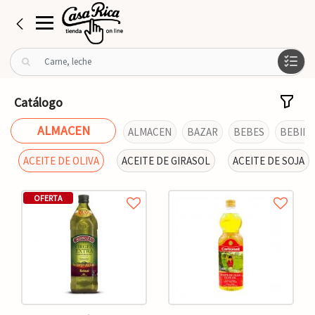
B
u
s
c
Catálogo
a
r
ALMACEN
ALMACEN
BAZAR
BEBES
BEBIDA
p
o
ACEITE DE OLIVA
ACEITE DE GIRASOL
ACEITE DE SOJA
r
:
OFERTA