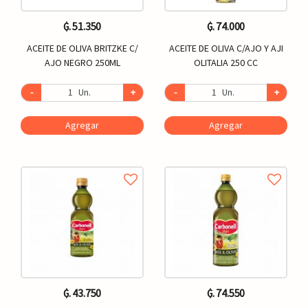
₲. 51.350
₲. 74.000
ACEITE DE OLIVA BRITZKE C/
ACEITE DE OLIVA C/AJO Y AJI
AJO NEGRO 250ML
OLITALIA 250 CC
-
Un.
+
-
Un.
+
Agregar
Agregar
₲. 43.750
₲. 74.550