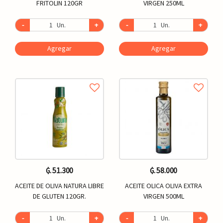
FRITOLIN 120GR
VIRGEN 250ML
-
Un.
+
-
Un.
+
Agregar
Agregar
₲. 51.300
₲. 58.000
ACEITE DE OLIVA NATURA LIBRE
ACEITE OLICA OLIVA EXTRA
DE GLUTEN 120GR.
VIRGEN 500ML
-
Un.
+
-
Un.
+