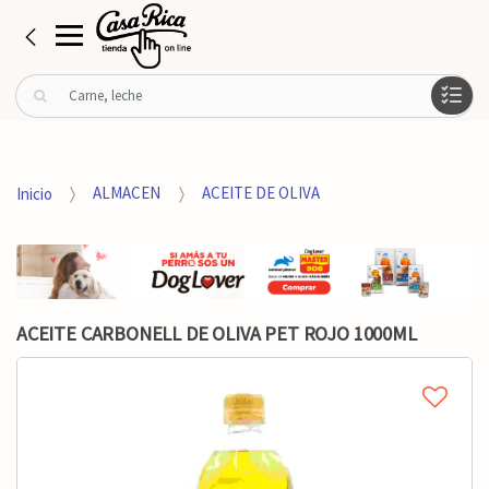
B
u
s
c
a
Inicio
ALMACEN
ACEITE DE OLIVA
r
p
o
r
:
ACEITE CARBONELL DE OLIVA PET ROJO 1000ML