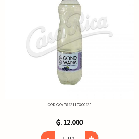
CÓDIGO:
7842117000428
₲. 12.000
-
+
Un.