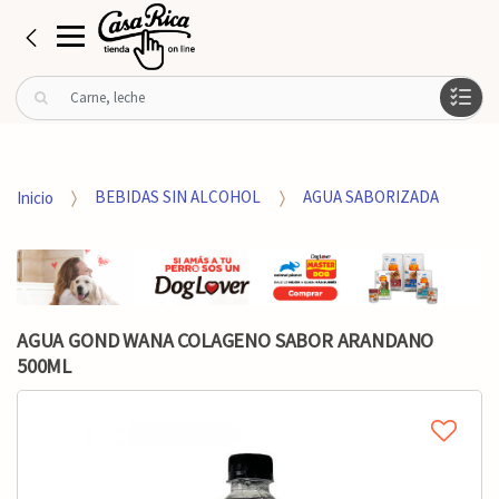
B
u
s
c
a
Inicio
BEBIDAS SIN ALCOHOL
AGUA SABORIZADA
r
p
o
r
:
AGUA GOND WANA COLAGENO SABOR ARANDANO
500ML