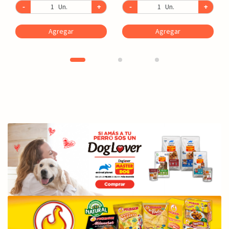
-
Un.
+
-
Un.
+
Agregar
Agregar