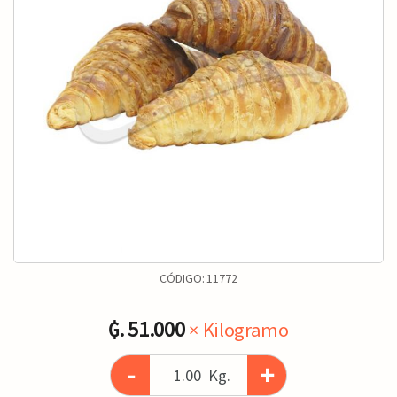
CÓDIGO:
11772
₲. 51.000
× Kilogramo
-
+
Kg.