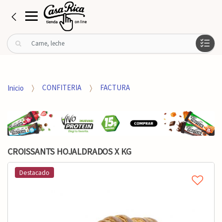
B
u
s
c
a
Inicio
CONFITERIA
FACTURA
r
p
o
r
:
CROISSANTS HOJALDRADOS X KG
Destacado