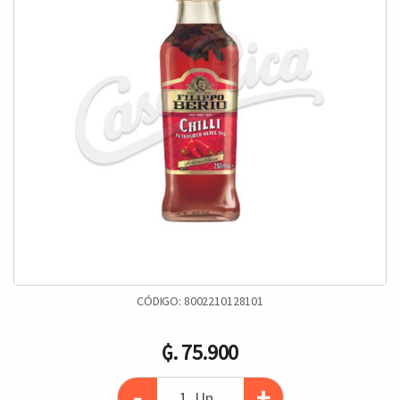
CÓDIGO:
8002210128101
₲. 75.900
-
+
Un.