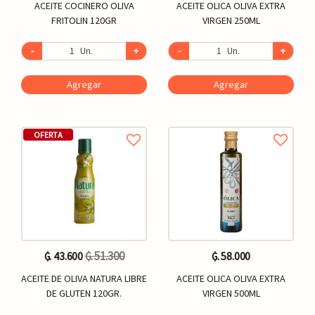
ACEITE COCINERO OLIVA
ACEITE OLICA OLIVA EXTRA
FRITOLIN 120GR
VIRGEN 250ML
-
Un.
+
-
Un.
+
Agregar
Agregar
OFERTA
₲. 51.300
₲. 43.600
₲. 58.000
ACEITE DE OLIVA NATURA LIBRE
ACEITE OLICA OLIVA EXTRA
DE GLUTEN 120GR.
VIRGEN 500ML