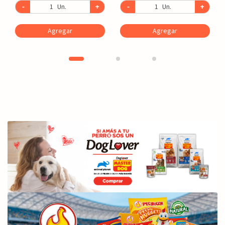
-
Un.
+
-
Un.
+
Agregar
Agregar