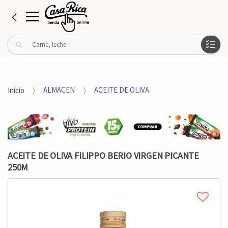
B
u
s
c
a
Inicio
ALMACEN
ACEITE DE OLIVA
r
p
o
r
:
ACEITE DE OLIVA FILIPPO BERIO VIRGEN PICANTE
250M