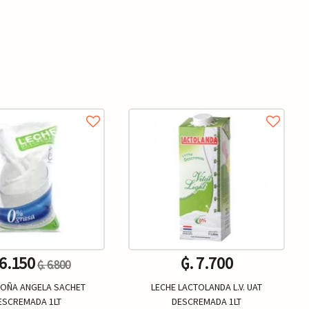
 6.150
₲. 7.700
₲. 6.800
DOÑA ANGELA SACHET
LECHE LACTOLANDA L.V. UAT
ESCREMADA 1LT
DESCREMADA 1LT