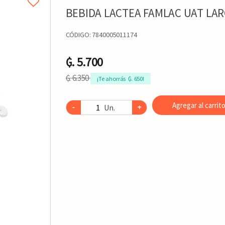
BEBIDA LACTEA FAMLAC UAT LAR
CÓDIGO:
7840005011174
₲. 5.700
₲. 6.350
¡Te ahorrás  ₲. 650!
Agregar al carrit
Un.
-
+