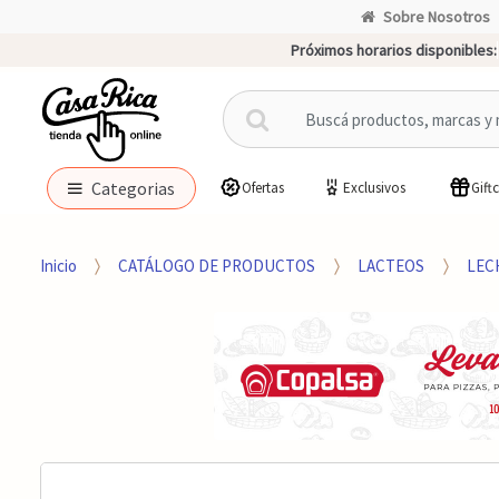
Sobre Nosotros
Próximos horarios disponibles:
B
u
s
c
Categorias
Ofertas
Exclusivos
Gift
a
r
p
Inicio
CATÁLOGO DE PRODUCTOS
LACTEOS
LEC
o
r
: