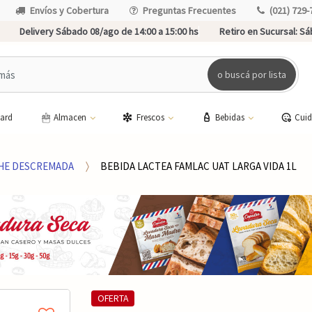
Envíos y Cobertura
Preguntas Frecuentes
(021) 729-
Delivery Sábado 08/ago de 14:00 a 15:00 hs
Retiro en Sucursal:
Sáb
o buscá por lista
card
Almacen
Frescos
Bebidas
Cui
HE DESCREMADA
BEBIDA LACTEA FAMLAC UAT LARGA VIDA 1L
OFERTA