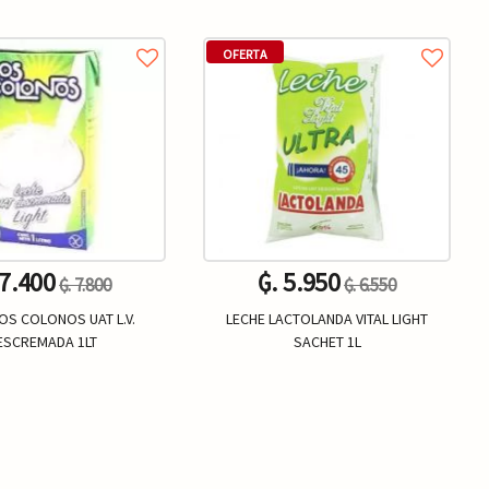
OFERTA
 7.400
₲. 5.950
₲. 7.800
₲. 6.550
OS COLONOS UAT L.V.
LECHE LACTOLANDA VITAL LIGHT
ESCREMADA 1LT
SACHET 1L