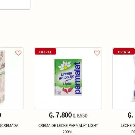
OFERTA
OFERTA
0
₲. 7.800
₲.
₲. 8.550
ESCREMADA
CREMA DE LECHE PARMALAT LIGHT
LECHE 
200ML
D