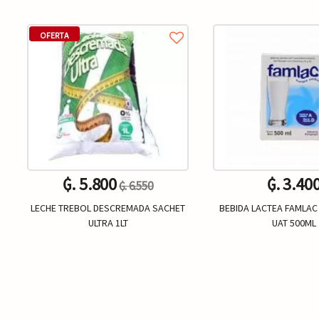
OFERTA
₲. 5.800
₲. 3.40
₲. 6.550
LECHE TREBOL DESCREMADA SACHET
BEBIDA LACTEA FAMLAC
ULTRA 1LT
UAT 500ML