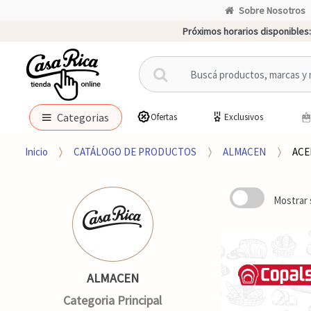
Sobre Nosotros
Próximos horarios disponibles:
B
u
s
c
Categorias
Ofertas
Exclusivos
a
r
Inicio
CATÁLOGO DE PRODUCTOS
ALMACEN
ACE
p
o
r
Mostrar 
:
ALMACEN
Categoria Principal