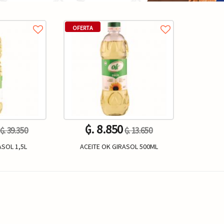
OFERTA
₲. 8.850
₲. 39.350
₲. 13.650
ASOL 1,5L
ACEITE OK GIRASOL 500ML
Un.
+
-
+