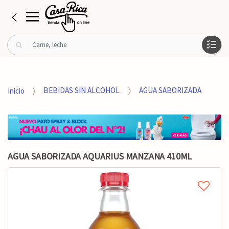
B
u
s
c
a
Inicio
BEBIDAS SIN ALCOHOL
AGUA SABORIZADA
r
p
o
r
:
AGUA SABORIZADA AQUARIUS MANZANA 410ML