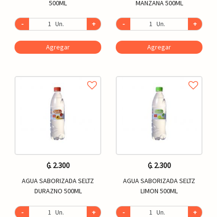
500ML
MANZANA 500ML
-
Un.
+
-
Un.
+
Agregar
Agregar
₲. 2.300
₲. 2.300
AGUA SABORIZADA SELTZ
AGUA SABORIZADA SELTZ
DURAZNO 500ML
LIMON 500ML
-
Un.
+
-
Un.
+