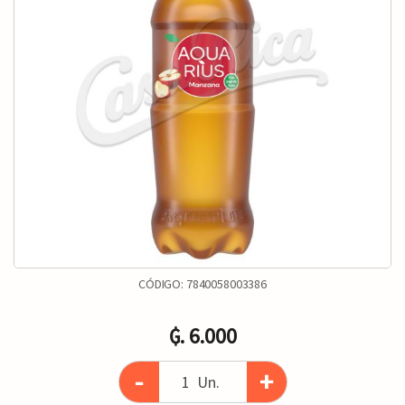
CÓDIGO:
7840058003386
₲. 6.000
-
+
Un.