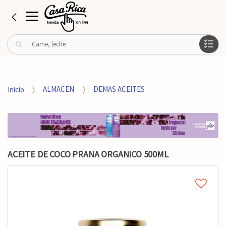
B
u
s
c
a
Inicio
ALMACEN
DEMAS ACEITES
r
p
o
r
:
ACEITE DE COCO PRANA ORGANICO 500ML