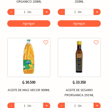
ORGANICO 200ML
250ML
-
Un.
+
-
Un.
+
Agregar
Agregar
₲. 30.500
₲. 33.350
ACEITE DE MAIZ ARCOR 900ML
ACEITE DE SESAMO
PRORGANICA 250 ML
-
Un.
+
-
Un.
+