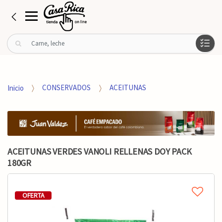
B
u
s
c
a
Inicio
CONSERVADOS
ACEITUNAS
r
p
o
r
:
ACEITUNAS VERDES VANOLI RELLENAS DOY PACK
180GR
OFERTA