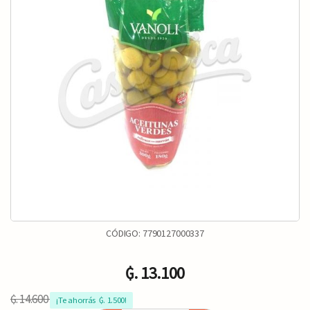
CÓDIGO:
7790127000337
₲. 13.100
₲. 14.600
¡Te ahorrás  ₲. 1.500!