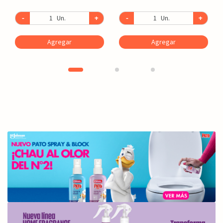
-
Un.
+
-
Un.
+
Agregar
Agregar