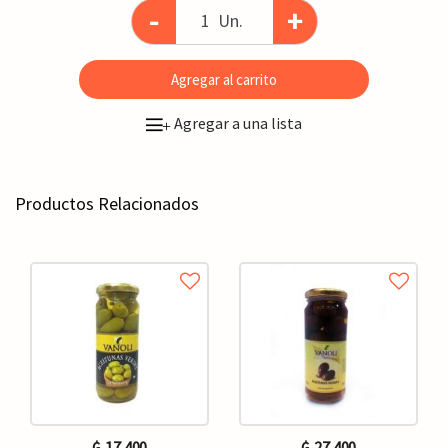
-
+
Un.
Agregar al carrito
Agregar a una lista
+
Productos Relacionados
₲. 17.400
₲. 27.400