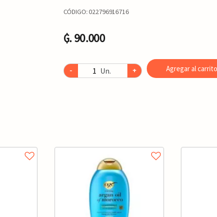
CÓDIGO:
022796916716
₲. 90.000
Agregar al carrit
Un.
-
+