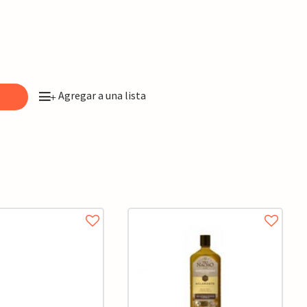
Agregar a una lista
o
+