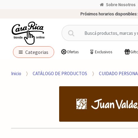
Sobre Nosotros
Próximos horarios disponibles:
B
u
s
c
Categorias
Ofertas
Exclusivos
Gift
a
r
p
Inicio
CATÁLOGO DE PRODUCTOS
CUIDADO PERSONA
o
r
: