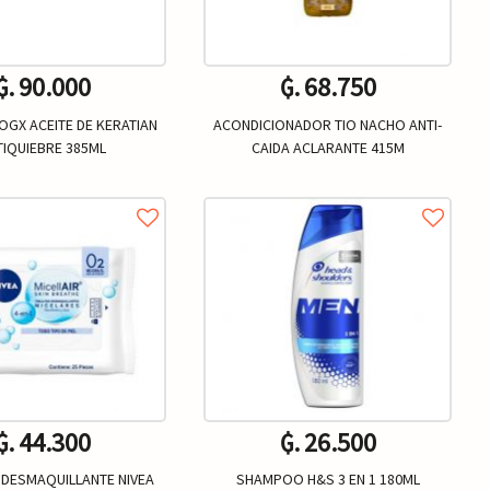
₲. 90.000
₲. 68.750
GX ACEITE DE KERATIAN
ACONDICIONADOR TIO NACHO ANTI-
TIQUIEBRE 385ML
CAIDA ACLARANTE 415M
₲. 44.300
₲. 26.500
 DESMAQUILLANTE NIVEA
SHAMPOO H&S 3 EN 1 180ML